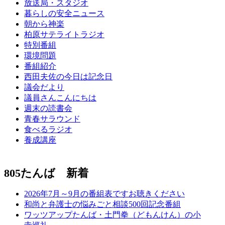
放送局・スタジオ
暮らしの安全ニュース
朝から神楽
柏原サテライトラジオ
特別番組
環境問題
番組紹介
西田夫佐の今日は記念日
議会だより
議員さんこんにちは
週末の読書会
青春サラウンド
食べるラジオ
養成講座
805たんば 新着
2026年7月～9月の番組表ですお聴きください
和尚と弁護士の悩みごと相談500回記念番組
ワッツアップたんば・土門拳（どもんけん）の小