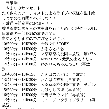
・守破離
・やまなみサンセット
たくさんのアーティストによるライブの模様を生中継
しますのでお聞きのがしなく！
＜放送時間変更のお知らせ＞
薬草薬樹公園からの生中継を行うため下記時間へ5月13
日放送の一部番組の放送時間が
変更となりますのでご注意ください。
10時00分～10時30分：丹波女性STORY
10時30分～11時00分：ふるさとの歌
11時00分～12時00分：＜薬草薬樹公園生放送 第1部＞
12時00分～12時30分：MusicTime～元気の出るうた～
12時30分～13時00分：ゆきりんちゃんねる!!（再放
送）
13時00分～13時15分：たんばのことば（再放送）
13時15分～13時30分：たんばの福祉（再放送）
13時30分～15時30分：＜薬草薬樹公園生放送 第2部＞
15時30分～16時00分：おはなし広場（再放送）
16時00分～17時00分：青春サラウンド（再放送）
17時00分～20時00分：ミュージックライブラリー（再
放送）