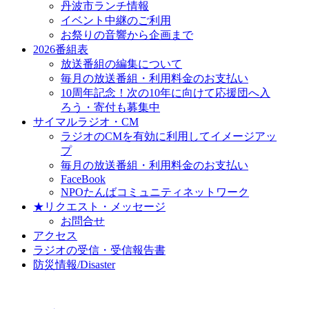
丹波市ランチ情報
イベント中継のご利用
お祭りの音響から企画まで
2026番組表
放送番組の編集について
毎月の放送番組・利用料金のお支払い
10周年記念！次の10年に向けて応援団へ入
ろう・寄付も募集中
サイマルラジオ・CM
ラジオのCMを有効に利用してイメージアッ
プ
毎月の放送番組・利用料金のお支払い
FaceBook
NPOたんばコミュニティネットワーク
★リクエスト・メッセージ
お問合せ
アクセス
ラジオの受信・受信報告書
防災情報/Disaster