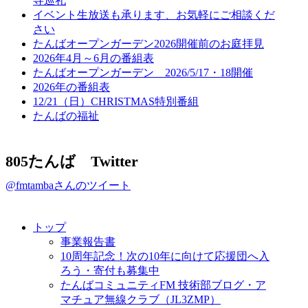
寺巡礼
イベント生放送も承ります、お気軽にご相談くだ
さい
たんばオープンガーデン2026開催前のお庭拝見
2026年4月～6月の番組表
たんばオープンガーデン 2026/5/17・18開催
2026年の番組表
12/21（日）CHRISTMAS特別番組
たんばの福祉
805たんば Twitter
@fmtambaさんのツイート
トップ
事業報告書
10周年記念！次の10年に向けて応援団へ入
ろう・寄付も募集中
たんばコミュニティFM 技術部ブログ・ア
マチュア無線クラブ（JL3ZMP）