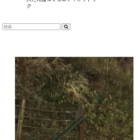
ク
検
索…