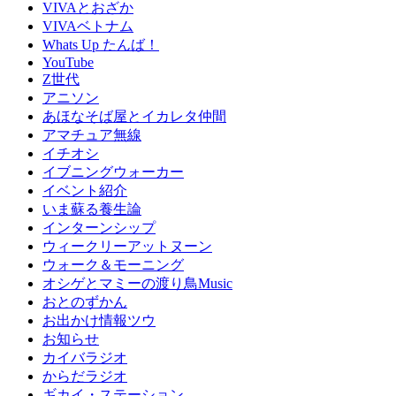
VIVAとおざか
VIVAベトナム
Whats Up たんば！
YouTube
Z世代
アニソン
あほなそば屋とイカレタ仲間
アマチュア無線
イチオシ
イブニングウォーカー
イベント紹介
いま蘇る養生論
インターンシップ
ウィークリーアットヌーン
ウォーク＆モーニング
オシゲとマミーの渡り鳥Music
おとのずかん
お出かけ情報ツウ
お知らせ
カイバラジオ
からだラジオ
ギカイ・ステーション