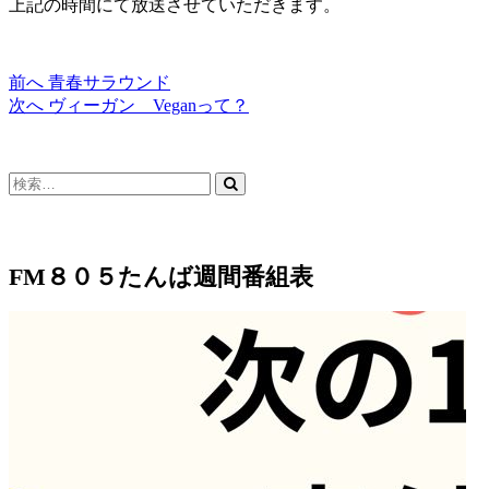
上記の時間にて放送させていただきます。
過
前へ
青春サラウンド
投
去
次
次へ
ヴィーガン Veganって？
稿
の
の
投
投
ナ
稿:
稿:
検
ビ
索…
ゲ
ー
FM８０５たんば週間番組表
シ
ョ
ン