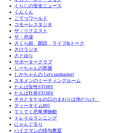
くらしの安全ニュース
くんくん
こてつワールド
コモーレスタジオ
ザ・リクエスト
ザ・丹波
さくら組 朗読 ライブ&トーク
さけラジオ
さとゆり
サポータークラブ
しーちゃんの部屋
しかちゃんの Let's tambaring!
スタメンのミーティングルーム
たんば女性STORY
たんば社長STORY
チカとタケルの口のまわりは泡だらけ。
ティータイム805
てくてく恐竜博物館
トレイルランニング
にゃんぐるり
ハイクマンの俳句教室