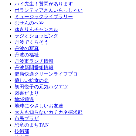
ハイ先生！質問があります
ボランティアさんいらっしゃい
ミュージックライブラリー
むせんのへや
ゆきりんチャンネル
ラジオショッピング
丹波でくらそう
丹波の写真
丹波の福祉
丹波市ランチ情報
丹波新聞番組情報
健康快適クリーンライフプロ
優しい給食の会
初田悦子の元気ハツエツ
図書だより
地域通過
地球にやさしいお友達
大人も知らないカチカネ探求部
市民プラザ
恐竜のまちTAN
技術部