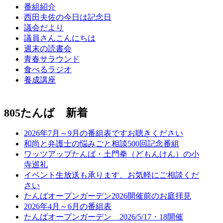
番組紹介
西田夫佐の今日は記念日
議会だより
議員さんこんにちは
週末の読書会
青春サラウンド
食べるラジオ
養成講座
805たんば 新着
2026年7月～9月の番組表ですお聴きください
和尚と弁護士の悩みごと相談500回記念番組
ワッツアップたんば・土門拳（どもんけん）の小
寺巡礼
イベント生放送も承ります、お気軽にご相談くだ
さい
たんばオープンガーデン2026開催前のお庭拝見
2026年4月～6月の番組表
たんばオープンガーデン 2026/5/17・18開催