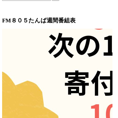
索…
FM８０５たんば週間番組表