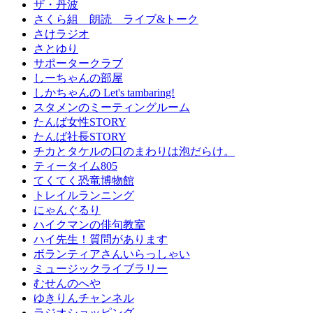
ザ・丹波
さくら組 朗読 ライブ&トーク
さけラジオ
さとゆり
サポータークラブ
しーちゃんの部屋
しかちゃんの Let's tambaring!
スタメンのミーティングルーム
たんば女性STORY
たんば社長STORY
チカとタケルの口のまわりは泡だらけ。
ティータイム805
てくてく恐竜博物館
トレイルランニング
にゃんぐるり
ハイクマンの俳句教室
ハイ先生！質問があります
ボランティアさんいらっしゃい
ミュージックライブラリー
むせんのへや
ゆきりんチャンネル
ラジオショッピング