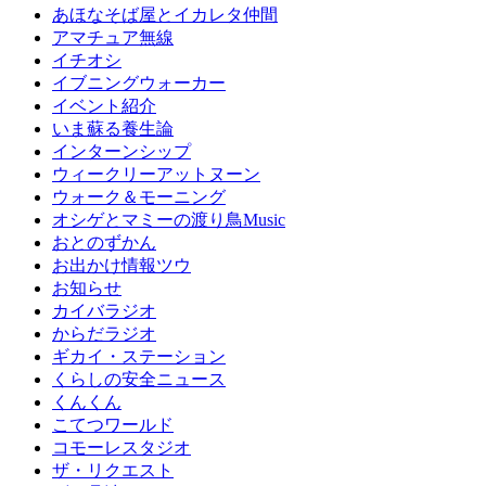
あほなそば屋とイカレタ仲間
アマチュア無線
イチオシ
イブニングウォーカー
イベント紹介
いま蘇る養生論
インターンシップ
ウィークリーアットヌーン
ウォーク＆モーニング
オシゲとマミーの渡り鳥Music
おとのずかん
お出かけ情報ツウ
お知らせ
カイバラジオ
からだラジオ
ギカイ・ステーション
くらしの安全ニュース
くんくん
こてつワールド
コモーレスタジオ
ザ・リクエスト