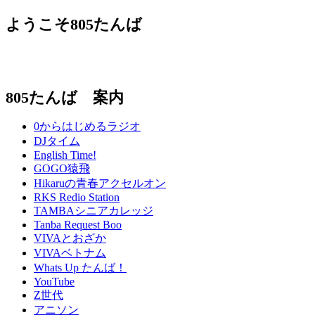
ようこそ805たんば
805たんば 案内
0からはじめるラジオ
DJタイム
English Time!
GOGO猿飛
Hikaruの青春アクセルオン
RKS Redio Station
TAMBAシニアカレッジ
Tanba Request Boo
VIVAとおざか
VIVAベトナム
Whats Up たんば！
YouTube
Z世代
アニソン