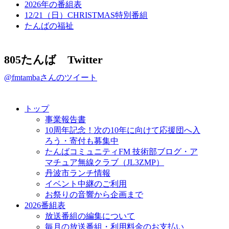
2026年の番組表
12/21（日）CHRISTMAS特別番組
たんばの福祉
805たんば Twitter
@fmtambaさんのツイート
トップ
事業報告書
10周年記念！次の10年に向けて応援団へ入
ろう・寄付も募集中
たんばコミュニティFM 技術部ブログ・ア
マチュア無線クラブ（JL3ZMP）
丹波市ランチ情報
イベント中継のご利用
お祭りの音響から企画まで
2026番組表
放送番組の編集について
毎月の放送番組・利用料金のお支払い