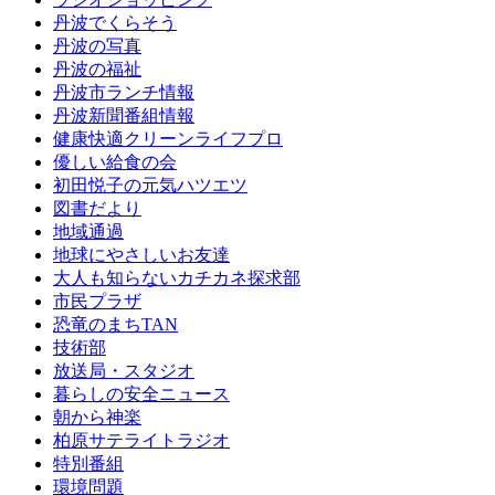
丹波でくらそう
丹波の写真
丹波の福祉
丹波市ランチ情報
丹波新聞番組情報
健康快適クリーンライフプロ
優しい給食の会
初田悦子の元気ハツエツ
図書だより
地域通過
地球にやさしいお友達
大人も知らないカチカネ探求部
市民プラザ
恐竜のまちTAN
技術部
放送局・スタジオ
暮らしの安全ニュース
朝から神楽
柏原サテライトラジオ
特別番組
環境問題