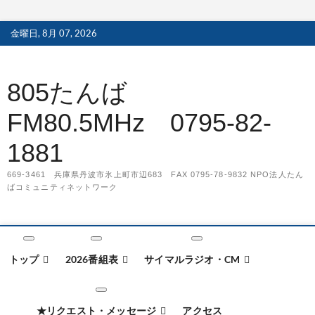
S
金曜日, 8月 07, 2026
k
i
p
805たんば
t
o
FM80.5MHz 0795-82-
c
o
1881
n
t
669-3461 兵庫県丹波市氷上町市辺683 FAX 0795-78-9832 NPO法人たん
e
ばコミュニティネットワーク
n
t
トップ
2026番組表
サイマルラジオ・CM
★リクエスト・メッセージ
アクセス