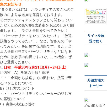
集のお知らせ
“８０５たんば”は、ボランティアの皆さんのご
協力により放送局を運営しております。
そのボランティアスタッフとして関わってい
ただくための第9期養成講座を下記のとおり開
催します。「ラジオ番組をやってみたい！
「パーソナリティをやってみたい！」「放送
サイマル放
技術をやってみたい！」など、皆さんの「や
送で聴く
ってみたい」を応援する講座です。また、当
局の番組担当者やパーソナリティなどになる
ためには必須の内容ですので、この機会にぜ
ひご受講ください。
〇
日程 平成30年2月21日(月)～24日(土)
〇内容 A）放送の手順と倫理
・・・企画から放送までの流れや、放送で守
丹波女性ス
るべきことについて
トーリー
B）話し方のポイント
・・・パーソナリティやレポーターの話し方
の基礎について
C）実際の放送と機材
心の扉を開く