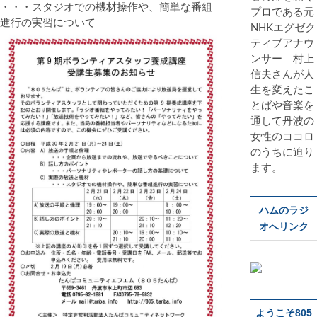
・・・スタジオでの機材操作や、簡単な番組
プロである元
進行の実習について
NHKエグゼク
ティブアナウ
ンサー 村上
信夫さんが人
生を変えたこ
とばや音楽を
通して丹波の
女性のココロ
のうちに迫り
ます。
ハムのラジ
オへリンク
ようこそ805