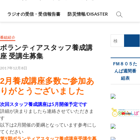
ラジオの受信・受信報告書
防災情報/DISASTER
番組紹介
検
索
ボランティアスタッフ養成講
…
座 受講生募集
FM８０５た
2017年12月8日
んば週間番
組表
2月養成講座多数ご参加あ
りがとうございました
次回スタッフ養成講座は5月開催予定です
詳細が決まりましたら連絡させていただきま
す
以下は2月開催の要綱となっています参考にし
てください
第9期ボランティアスタッフ養成講座受講生募