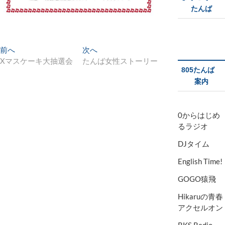
たんば
投
前へ
過
次へ
次
Xマスケーキ大抽選会
去
たんば女性ストーリー
の
稿
805たんば
の
投
ナ
案内
投
稿
稿
:
ビ
:
ゲ
0からはじめ
るラジオ
ー
DJタイム
シ
English Time!
ョ
ン
GOGO猿飛
Hikaruの青春
アクセルオン
RKS Redio