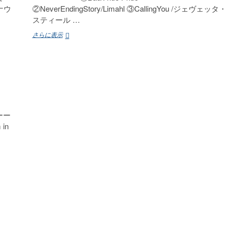
ナウ
②NeverEndingStory/Limahl ③CallingYou /ジェヴェッタ・
スティール …
初
さらに表示
田
悦
子
の
元
気
ハ
ツ
ーー
エ
in
ツ