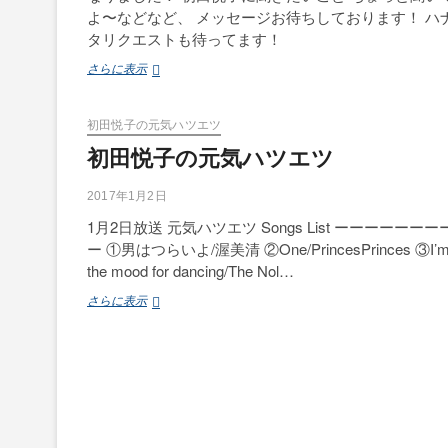
よ〜などなど、 メッセージお待ちしております！ ハ
タリクエストも待ってます！
初
さらに表示
田
悦
子
初田悦子の元気ハツエツ
の
初田悦子の元気ハツエツ
元
気
ハ
2017年1月2日
ツ
1月2日放送 元気ハツエツ Songs List ーーーーーーー
エ
ー ①男はつらいよ/渥美清 ②One/PrincesPrinces ③I’m 
ツ
the mood for dancing/The Nol…
初
さらに表示
田
悦
子
の
元
気
ハ
ツ