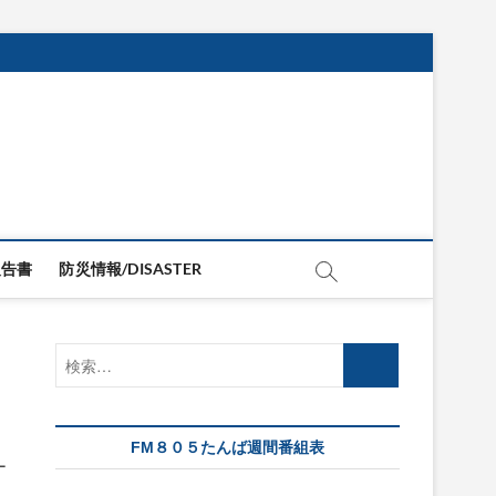
報告書
防災情報/DISASTER
検
索…
FM８０５たんば週間番組表
ー