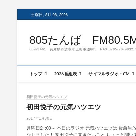
Skip
土曜日, 8月 08, 2026
to
content
805たんば FM80.5MH
669-3461 兵庫県丹波市氷上町市辺683 FAX 0795-78-
トップ
2026番組表
サイマルラジオ・CM
初田悦子の元気ハツエツ
初田悦子の元気ハツエツ
2017年1月30日
月曜日21:00～ 本日のラジオ 元気ハツエツは 緊急生
なりました！ 初田悦子に聞きたいこと ちょっと聞い