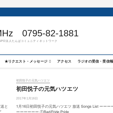
z 0795-82-1881
9832 NPO法人たんばコミュニティネットワーク
★リクエスト・メッセージ
アクセス
ラジオの受信・受信
初田悦子の元気ハツエツ
初田悦子の元気ハツエツ
2017年1月16日
放送と
1月16日初田悦子の元気ハツエツ 放送 Songs List ーーー
て
ーーーーーー ①Bad/Fride Pride