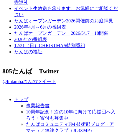
寺巡礼
イベント生放送も承ります、お気軽にご相談くだ
さい
たんばオープンガーデン2026開催前のお庭拝見
2026年4月～6月の番組表
たんばオープンガーデン 2026/5/17・18開催
2026年の番組表
12/21（日）CHRISTMAS特別番組
たんばの福祉
805たんば Twitter
@fmtambaさんのツイート
トップ
事業報告書
10周年記念！次の10年に向けて応援団へ入
ろう・寄付も募集中
たんばコミュニティFM 技術部ブログ・ア
マチュア無線クラブ（JL3ZMP）