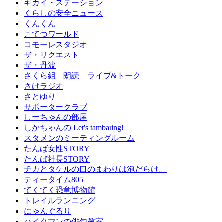
ギカイ・ステーション
くらしの安全ニュース
くんくん
こてつワールド
コモーレスタジオ
ザ・リクエスト
ザ・丹波
さくら組 朗読 ライブ&トーク
さけラジオ
さとゆり
サポータークラブ
しーちゃんの部屋
しかちゃんの Let's tambaring!
スタメンのミーティングルーム
たんば女性STORY
たんば社長STORY
チカとタケルの口のまわりは泡だらけ。
ティータイム805
てくてく恐竜博物館
トレイルランニング
にゃんぐるり
ハイクマンの俳句教室