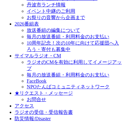
丹波市ランチ情報
イベント中継のご利用
お祭りの音響から企画まで
2026番組表
放送番組の編集について
毎月の放送番組・利用料金のお支払い
10周年記念！次の10年に向けて応援団へ入
ろう・寄付も募集中
サイマルラジオ・CM
ラジオのCMを有効に利用してイメージアッ
プ
毎月の放送番組・利用料金のお支払い
FaceBook
NPOたんばコミュニティネットワーク
★リクエスト・メッセージ
お問合せ
アクセス
ラジオの受信・受信報告書
防災情報/Disaster