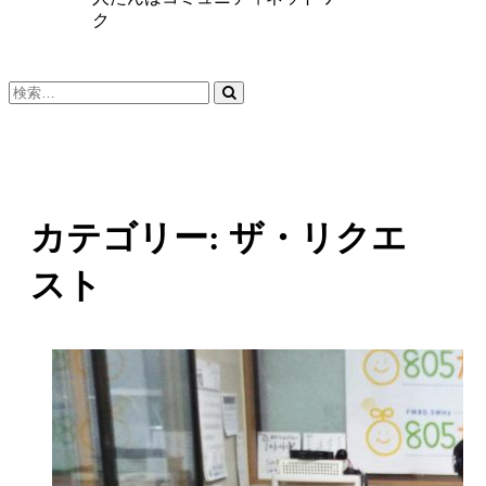
ク
検
索…
カテゴリー:
ザ・リクエ
スト