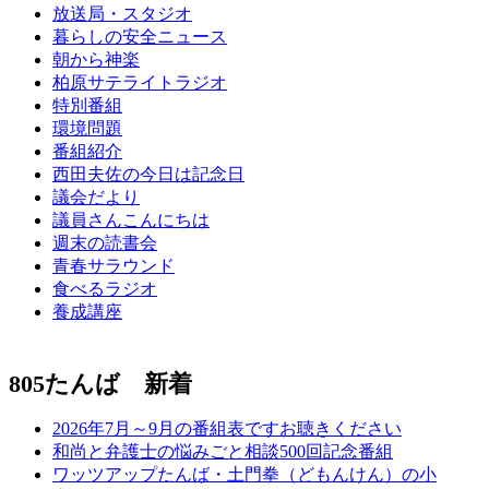
放送局・スタジオ
暮らしの安全ニュース
朝から神楽
柏原サテライトラジオ
特別番組
環境問題
番組紹介
西田夫佐の今日は記念日
議会だより
議員さんこんにちは
週末の読書会
青春サラウンド
食べるラジオ
養成講座
805たんば 新着
2026年7月～9月の番組表ですお聴きください
和尚と弁護士の悩みごと相談500回記念番組
ワッツアップたんば・土門拳（どもんけん）の小