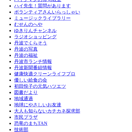
ハイ先生！質問があります
ボランティアさんいらっしゃい
ミュージックライブラリー
むせんのへや
ゆきりんチャンネル
ラジオショッピング
丹波でくらそう
丹波の写真
丹波の福祉
丹波市ランチ情報
丹波新聞番組情報
健康快適クリーンライフプロ
優しい給食の会
初田悦子の元気ハツエツ
図書だより
地域通過
地球にやさしいお友達
大人も知らないカチカネ探求部
市民プラザ
恐竜のまちTAN
技術部