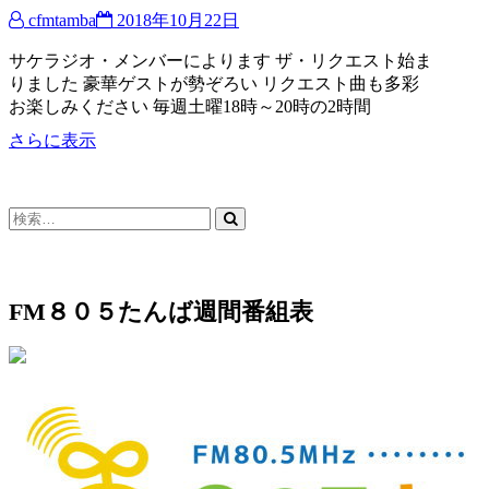
cfmtamba
2018年10月22日
サケラジオ・メンバーによります ザ・リクエスト始ま
りました 豪華ゲストが勢ぞろい リクエスト曲も多彩
お楽しみください 毎週土曜18時～20時の2時間
ザ・
さらに表示
リ
ク
エ
検
ス
索…
ト
FM８０５たんば週間番組表