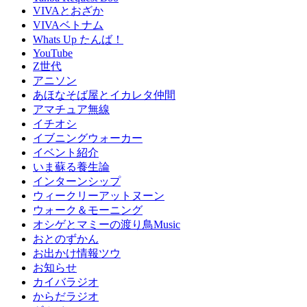
VIVAとおざか
VIVAベトナム
Whats Up たんば！
YouTube
Z世代
アニソン
あほなそば屋とイカレタ仲間
アマチュア無線
イチオシ
イブニングウォーカー
イベント紹介
いま蘇る養生論
インターンシップ
ウィークリーアットヌーン
ウォーク＆モーニング
オシゲとマミーの渡り鳥Music
おとのずかん
お出かけ情報ツウ
お知らせ
カイバラジオ
からだラジオ