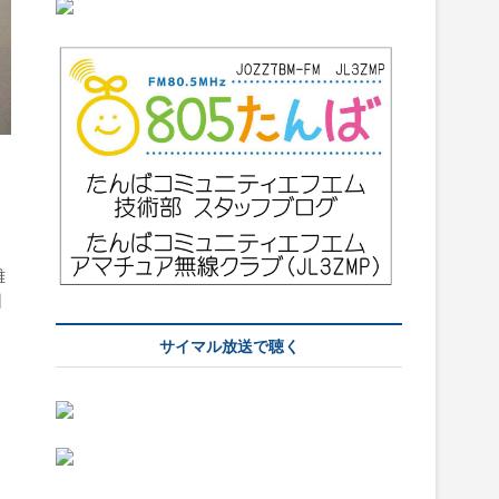
雄
日
ら
サイマル放送で聴く