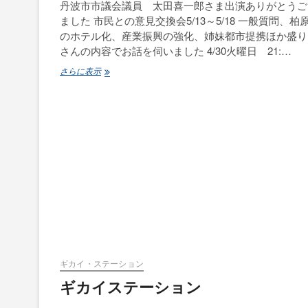
丹波市市議会議員 太田喜一郎さま出演ありがとうご
ました 市民との意見交換会5/13～5/18 一般質問、柏
のホテル化、産業振興の強化、姉妹都市提携ほか盛り
さんの内容でお話を伺いました 4/30火曜日 21:…
ギ
さらに表示
カ
イ･
ス
テ
ー
シ
ョ
ン
ギカイ・ステーション
ギカイステーション