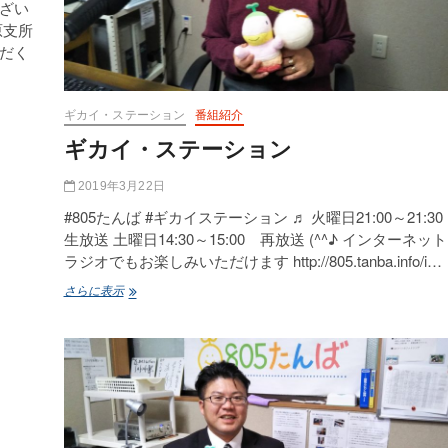
ざい
原支所
だく
ギカイ・ステーション
番組紹介
ギカイ・ステーション
2019年3月22日
#805たんば #ギカイステーション ♬ 火曜日21:00～21:3
生放送 土曜日14:30～15:00 再放送 (^^♪ インターネット
ラジオでもお楽しみいただけます http://805.tanba.info/i…
ギ
さらに表示
カ
イ・
ス
テ
ー
シ
ョ
ン