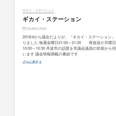
テ
ー
ギカイ・ステーション
シ
ギカイ・ステーション
ョ
ン
2018年5月6日
2018/4から議会だよりが、「ギカイ・ステーション
りました 毎週金曜日21:00～21:30 再放送が月曜日
10:00～10:30 丹波市の話題を市議会議員の皆様から
います 議会情報満載の番組です
ギ
さらに表示
カ
イ・
ス
テ
ー
シ
ョ
ン