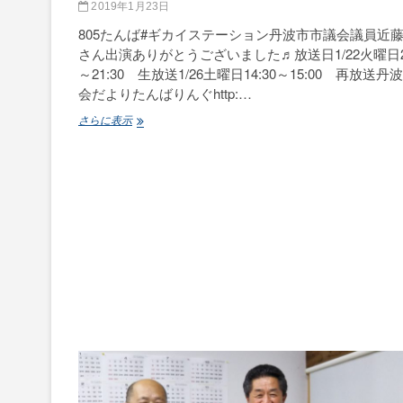
2019年1月23日
805たんば#ギカイステーション丹波市市議会議員近
さん出演ありがとうございました♬放送日1/22火曜日21
～21:30 生放送1/26土曜日14:30～15:00 再放送丹
会だよりたんばりんぐhttp:…
ギ
さらに表示
カ
イ
ス
テ
ー
シ
ョ
ン