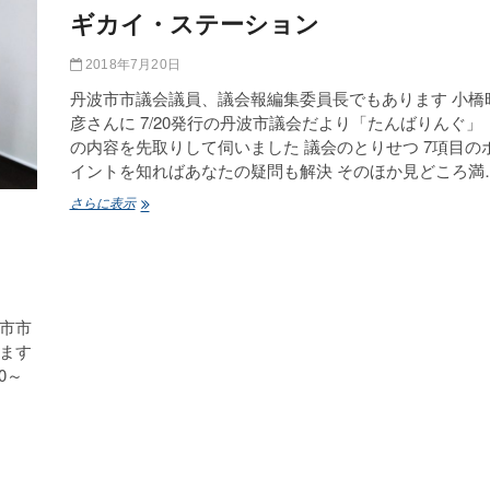
シ
ギカイ・ステーション
ョ
ン
2018年7月20日
丹波市市議会議員、議会報編集委員長でもあります 小橋
彦さんに 7/20発行の丹波市議会だより「たんばりんぐ」
の内容を先取りして伺いました 議会のとりせつ 7項目の
イントを知ればあなたの疑問も解決 そのほか見どころ満
ギ
さらに表示
カ
イ・
ス
テ
ー
シ
市市
ョ
ます
ン
30～