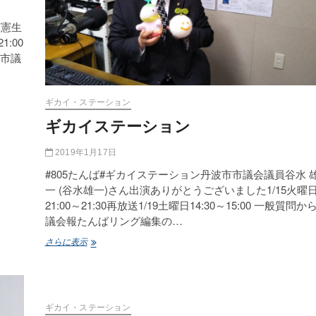
藤憲生
:00
波市議
ギカイ・ステーション
ギカイステーション
2019年1月17日
#805たんば#ギカイステーション丹波市市議会議員谷水 
一 (谷水雄一)さん出演ありがとうございました1/15火曜
21:00～21:30再放送1/19土曜日14:30～15:00 一般質問か
議会報たんばリング編集の…
ギ
さらに表示
カ
イ
ス
テ
ー
ギカイ・ステーション