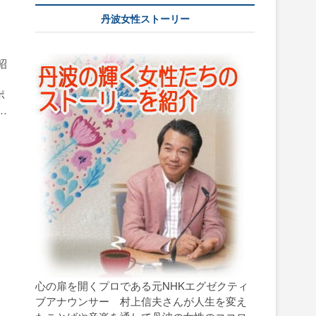
丹波女性ストーリー
昭
ポ
…
心の扉を開くプロである元NHKエグゼクティ
ブアナウンサー 村上信夫さんが人生を変え