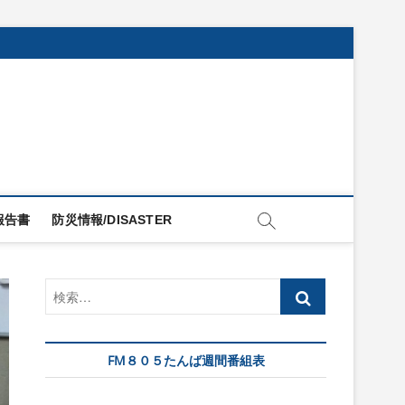
報告書
防災情報/DISASTER
検
索…
FM８０５たんば週間番組表