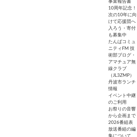
事業報告書
10周年記念！
次の10年に向
けて応援団へ
入ろう・寄付
も募集中
たんばコミュ
ニティFM 技
術部ブログ・
アマチュア無
線クラブ
（JL3ZMP）
丹波市ランチ
情報
イベント中継
のご利用
お祭りの音響
から企画まで
2026番組表
放送番組の編
集について