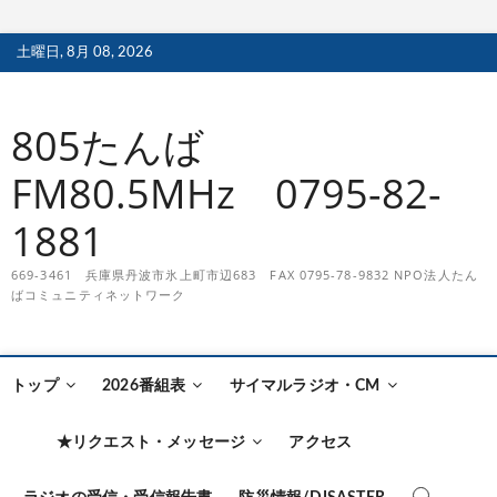
S
土曜日, 8月 08, 2026
k
i
p
805たんば
t
o
FM80.5MHz 0795-82-
c
o
1881
n
t
669-3461 兵庫県丹波市氷上町市辺683 FAX 0795-78-9832 NPO法人たん
e
ばコミュニティネットワーク
n
t
トップ
2026番組表
サイマルラジオ・CM
★リクエスト・メッセージ
アクセス