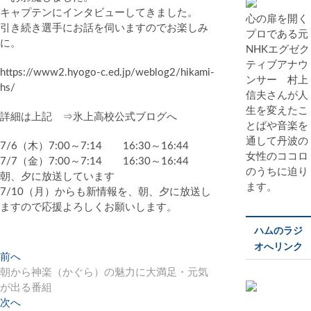
キャプテンにインタビューしてきました。
心の扉を開く
引き続き選手にお話を伺いますのでお楽しみ
プロである元
に。
NHKエグゼク
ティブアナウ
https://www2.hyogo-c.ed.jp/weblog2/hikami-
ンサー 村上
hs/
信夫さんが人
生を変えたこ
詳細は上記 ⇒氷上高校公式ブログへ
とばや音楽を
通して丹波の
7/6（木）7:00～7:14 16:30～16:44
女性のココロ
7/7（金）7:00～7:14 16:30～16:44
のうちに迫り
朝、夕に放送しています
ます。
7/10（月）からも新情報を、朝、夕に放送し
ますので応援よろしくお願いします。
ハムのラジ
オへリンク
投
前へ
過
朝から神楽（かぐら）の魅力に大満足・元気
去
稿
が出る番組
の
ナ
次へ
投
次