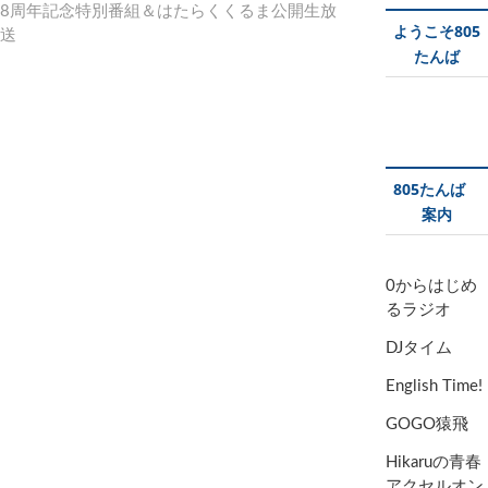
8周年記念特別番組＆はたらくくるま公開生放
稿
の
ビ
ようこそ805
送
:
投
ゲ
たんば
稿
:
ー
シ
ョ
805たんば
ン
案内
0からはじめ
るラジオ
DJタイム
English Time!
GOGO猿飛
Hikaruの青春
アクセルオン