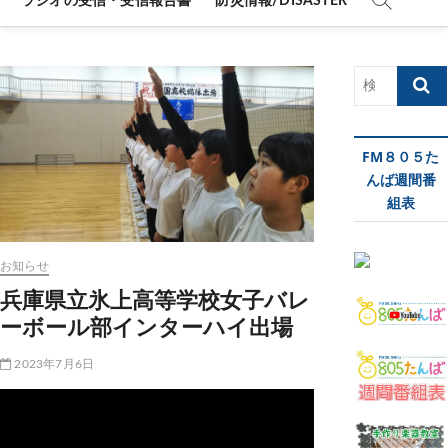
ラジオの受信・受信報告書
防災情報/DISASTER
検
索
…
FM８０５た
んば週間番
組表
お知らせ
兵庫県立氷上高等学校女子バレ
ーボール部インターハイ出場
2023年7月6日