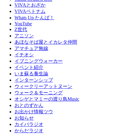
VIVAとおざか
VIVAベトナム
Whats Up たんば！
YouTube
Z世代
アニソン
あほなそば屋とイカレタ仲間
アマチュア無線
イチオシ
イブニングウォーカー
イベント紹介
いま蘇る養生論
インターンシップ
ウィークリーアットヌーン
ウォーク＆モーニング
オシゲとマミーの渡り鳥Music
おとのずかん
お出かけ情報ツウ
お知らせ
カイバラジオ
からだラジオ