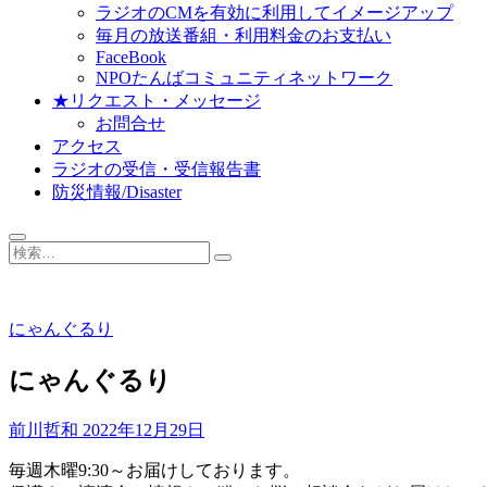
ラジオのCMを有効に利用してイメージアップ
毎月の放送番組・利用料金のお支払い
FaceBook
NPOたんばコミュニティネットワーク
★リクエスト・メッセージ
お問合せ
アクセス
ラジオの受信・受信報告書
防災情報/Disaster
検
索…
にゃんぐるり
にゃんぐるり
前川哲和
2022年12月29日
毎週木曜9:30～お届けしております。