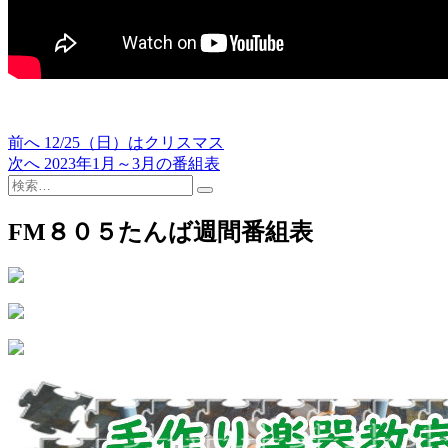
過
前へ
12/25（日）はクリスマス
投
去
次
次へ
2023年1月～3月の番組表
稿
検
の
の
索…
投
投
ナ
稿:
稿:
FM８０５たんば週間番組表
ビ
ゲ
ー
シ
ョ
ン