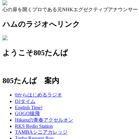
心の扉を開くプロである元NHKエグゼクティブアナウンサ
ハムのラジオへリンク
ようこそ805たんば
805たんば 案内
0からはじめるラジオ
DJタイム
English Time!
GOGO猿飛
Hikaruの青春アクセルオン
RKS Redio Station
TAMBAシニアカレッジ
Tanba Request Boo