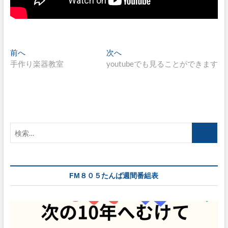
投
過
次
前へ
次へ
去
の
手作り楽器教室
youtubeでも見ることができます
稿
の
投
ナ
投
稿:
稿:
ビ
ゲ
検
ー
索…
シ
ョ
FM８０５たんば週間番組表
ン