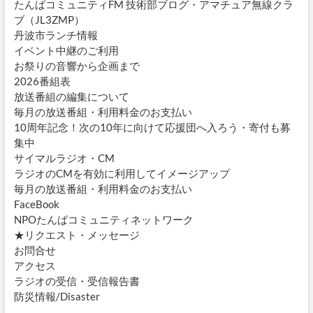
たんばコミュニティFM 技術部ブログ・アマチュア無線クラ
ブ（JL3ZMP）
丹波市ランチ情報
イベント中継のご利用
お祭りの音響から企画まで
2026番組表
放送番組の編集について
毎月の放送番組・利用料金のお支払い
10周年記念！次の10年に向けて応援団へ入ろう・寄付も募
集中
サイマルラジオ・CM
ラジオのCMを有効に利用してイメージアップ
毎月の放送番組・利用料金のお支払い
FaceBook
NPOたんばコミュニティネットワーク
★リクエスト・メッセージ
お問合せ
アクセス
ラジオの受信・受信報告書
防災情報/Disaster