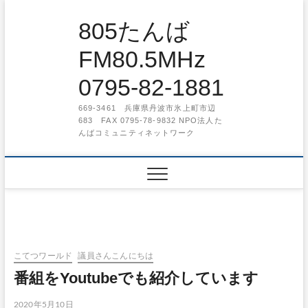
Skip
to
805たんば
content
FM80.5MHz
0795-82-1881
669-3461 兵庫県丹波市氷上町市辺
683 FAX 0795-78-9832 NPO法人た
んばコミュニティネットワーク
こてつワールド
議員さんこんにちは
番組をYoutubeでも紹介しています
2020年5月10日