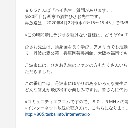
８０５たんば『ハイ先生！質問があります。』
第33回目は画家の酒井ひさお先生です。
再放送は、2020年4月22日(水)19:15〜19:45までFM8
※この時間帯にラジオを聴けない皆様は、どうぞYou 
ひさお先生は、抽象画を長く学び、アメリカでも活動
り、丹波の森公苑、兵庫陶芸美術館、大阪や福岡でも
丹波市には、ひさお先生のファンの方もたくさんいら
ただきました。
この番組では、丹波市にゆかりのあるいろんな先生に
どんな答えが飛び出すか楽しみですね。皆さんに代わ
※コミュニティエフエムですので、８０．５MHｚの
※インターネット放送の聴き方は、こちらになります
http://805.tanba.info/internetradio