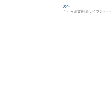
次へ
次
さくら組🌸朗読ライブ&トー
の
投
稿
: