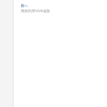
投
前へ
過
廃校利用VIVA遠阪
去
稿
の
ナ
投
稿
ビ
:
ゲ
ー
シ
ョ
ン