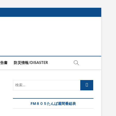
報告書
防災情報/DISASTER
検
索
…
FM８０５たんば週間番組表