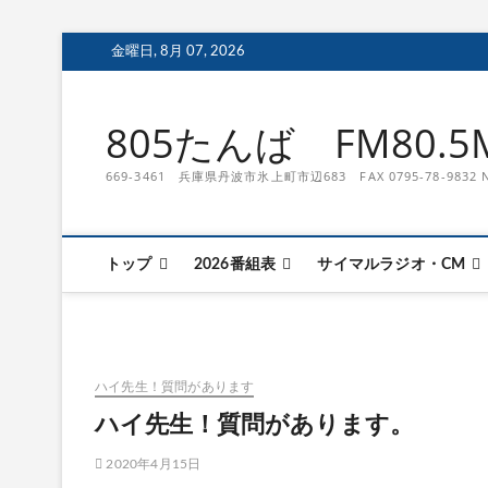
S
金曜日, 8月 07, 2026
k
i
p
805たんば FM80.5M
t
o
669-3461 兵庫県丹波市氷上町市辺683 FAX 0795-78-9
c
o
n
t
トップ
2026番組表
サイマルラジオ・CM
e
n
t
ハイ先生！質問があります
ハイ先生！質問があります。
2020年4月15日