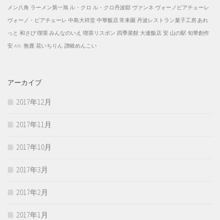
メン八角
ラーメン第一旭
ル・クロ
ル・クロ丹波邸
ヴァンネ
ヴォーノピアチェーレ
ヴォーノ・ピアチェーレ
中島大祥堂
中華飯店 常来園
丹波レストラン菓子工房 あれ
っと
和さび
喫茶 みんなのいえ
喫茶リスボン
四季菜館
大連飯店
安
山の駅
旬華創作
安-AN-
無鹿
花いちりん
讃岐めんこい
アーカイブ
2017年12月
2017年11月
2017年10月
2017年3月
2017年2月
2017年1月