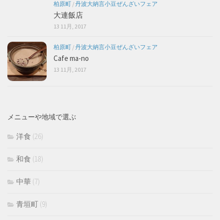
柏原町
/
丹波大納言小豆ぜんざいフェア
大連飯店
13 11月, 2017
柏原町
/
丹波大納言小豆ぜんざいフェア
Cafe ma-no
13 11月, 2017
メニューや地域で選ぶ
洋食
(26)
和食
(18)
中華
(7)
青垣町
(9)