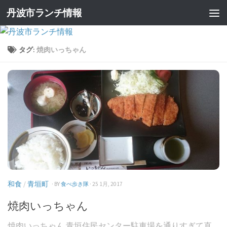
丹波市ランチ情報
タグ:
焼肉いっちゃん
和食
/
青垣町
· BY
食べ歩き隊
· 25 1月, 2017
焼肉いっちゃん
焼肉いっちゃん 青垣住民センター駐車場を通りすぎて直