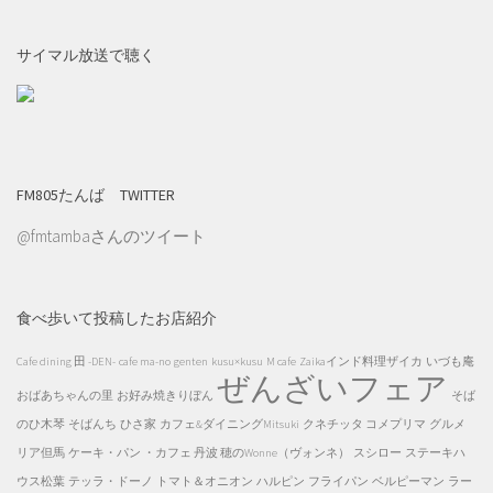
サイマル放送で聴く
FM805たんば TWITTER
@fmtambaさんのツイート
食べ歩いて投稿したお店紹介
Cafe dining 田 -DEN-
cafe ma-no
genten
kusu×kusu
M cafe
Zaikaインド料理ザイカ
いづも庵
ぜんざいフェア
おばあちゃんの里
お好み焼きりぼん
そば
のひ木琴
そばんち
ひさ家
カフェ&ダイニングMitsuki
クネチッタ コメプリマ
グルメ
リア但馬
ケーキ・パン ・カフェ 丹波 穂のWonne（ヴォンネ）
スシロー
ステーキハ
ウス松葉
テッラ・ドーノ
トマト＆オニオン
ハルピン
フライパン
ベルピーマン
ラー