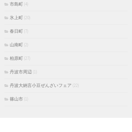
市島町
(4)
氷上町
(20)
春日町
(7)
山南町
(2)
柏原町
(27)
丹波市周辺
(1)
丹波大納言小豆ぜんざいフェア
(22)
篠山市
(1)
MORE