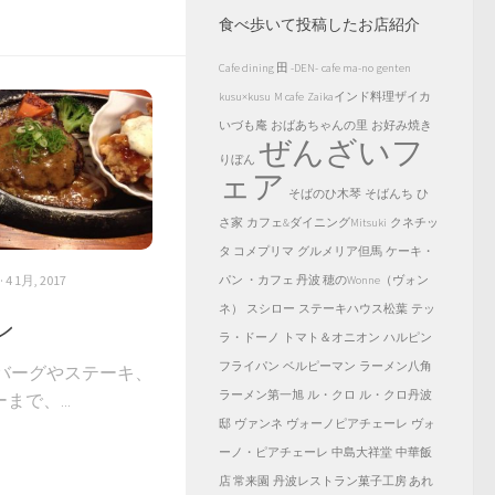
食べ歩いて投稿したお店紹介
Cafe dining 田 -DEN-
cafe ma-no
genten
kusu×kusu
M cafe
Zaikaインド料理ザイカ
いづも庵
おばあちゃんの里
お好み焼き
ぜんざいフ
りぼん
ェア
そばのひ木琴
そばんち
ひ
さ家
カフェ&ダイニングMitsuki
クネチッ
タ コメプリマ
グルメリア但馬
ケーキ・
· 4 1月, 2017
パン ・カフェ 丹波 穂のWonne（ヴォン
ネ）
スシロー
ステーキハウス松葉
テッ
ン
ラ・ドーノ
トマト＆オニオン
ハルピン
フライパン
ベルピーマン
ラーメン八角
バーグやステーキ、
ラーメン第一旭
ル・クロ
ル・クロ丹波
で、...
邸
ヴァンネ
ヴォーノピアチェーレ
ヴォ
ーノ・ピアチェーレ
中島大祥堂
中華飯
店 常来園
丹波レストラン菓子工房 あれ