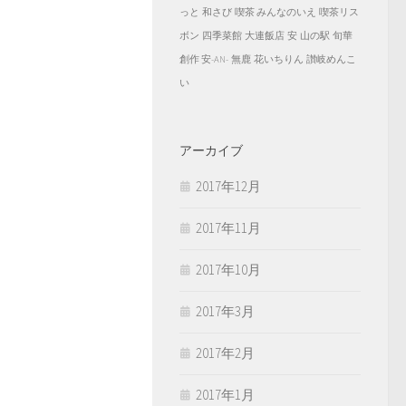
っと
和さび
喫茶 みんなのいえ
喫茶リス
ボン
四季菜館
大連飯店
安
山の駅
旬華
創作 安-AN-
無鹿
花いちりん
讃岐めんこ
い
アーカイブ
2017年12月
2017年11月
2017年10月
2017年3月
2017年2月
2017年1月