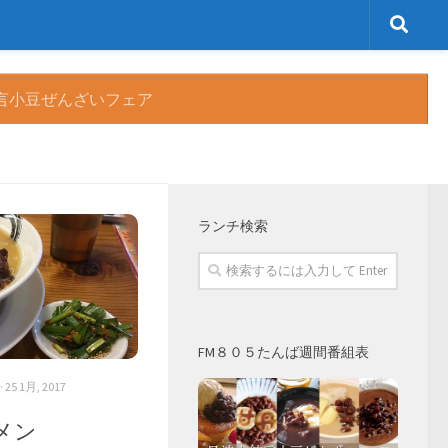
言小豆ぜんざいフェア
MORE
ランチ検索
FM８０５たんば週間番組表
· 25 1月, 2017
メン