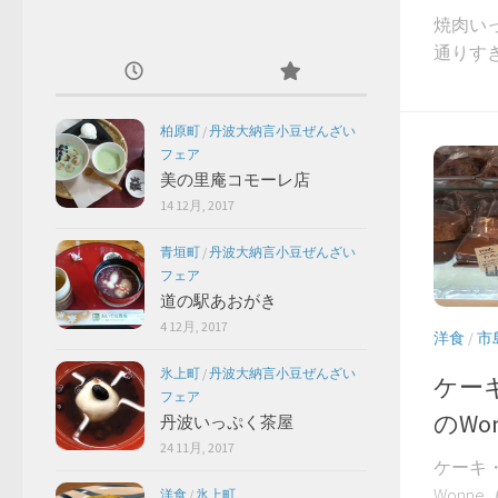
焼肉い
通りすぎ
柏原町
/
丹波大納言小豆ぜんざい
フェア
美の里庵コモーレ店
14 12月, 2017
青垣町
/
丹波大納言小豆ぜんざい
フェア
道の駅あおがき
4 12月, 2017
洋食
/
市
氷上町
/
丹波大納言小豆ぜんざい
ケーキ
フェア
のWo
丹波いっぷく茶屋
24 11月, 2017
ケーキ・
Wonn
洋食
/
氷上町