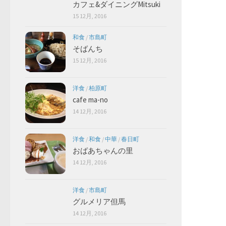
カフェ&ダイニングMitsuki
15 12月, 2016
和食
/
市島町
そばんち
15 12月, 2016
洋食
/
柏原町
cafe ma-no
14 12月, 2016
洋食
/
和食
/
中華
/
春日町
おばあちゃんの里
14 12月, 2016
洋食
/
市島町
グルメリア但馬
14 12月, 2016