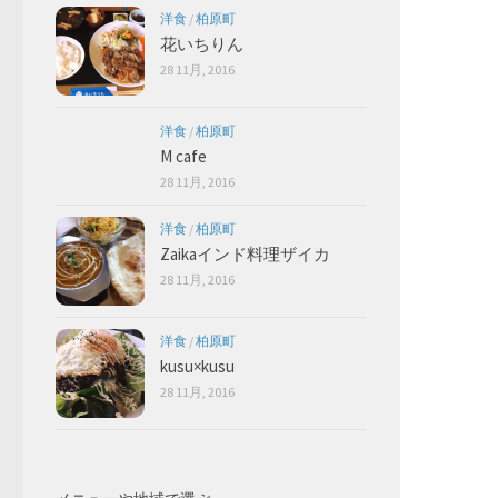
洋食
/
柏原町
花いちりん
28 11月, 2016
洋食
/
柏原町
M cafe
28 11月, 2016
洋食
/
柏原町
Zaikaインド料理ザイカ
28 11月, 2016
洋食
/
柏原町
kusu×kusu
28 11月, 2016