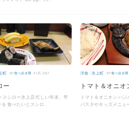
上町
洋食
/
氷上町
· BY
食べ歩き隊
· 4 1月, 2017
· BY
食べ歩き隊
ロー
トマト＆オニオ
ー スシロー氷上店 忙しい年末、早
トマト＆オニオン ハン
を 食べたいとスシロ...
パスタやキッズメニューま