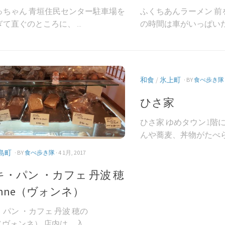
っちゃん 青垣住民センター駐車場を
ふくちあんラーメン 前
て直ぐのところに、 ...
の時間は車がいっぱいだっ
和食
/
氷上町
· BY
食べ歩き隊
ひさ家
ひさ家 ゆめタウン1階
んや蕎麦、丼物がたべられ
島町
· BY
食べ歩き隊
· 4 1月, 2017
・パン ・カフェ 丹波 穂
nne（ヴォンネ）
パン ・カフェ 丹波 穂の
e（ヴォンネ） 店内は、入...