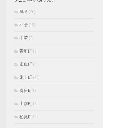
メニューや地域で選ぶ
洋食
(26)
和食
(18)
中華
(7)
青垣町
(9)
市島町
(4)
氷上町
(20)
春日町
(7)
山南町
(2)
柏原町
(27)