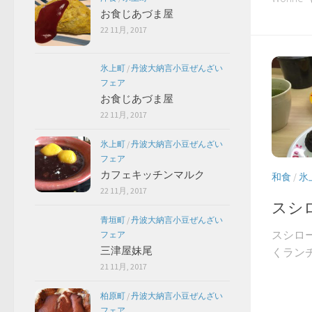
お食じあづま屋
22 11月, 2017
氷上町
/
丹波大納言小豆ぜんざい
フェア
お食じあづま屋
22 11月, 2017
氷上町
/
丹波大納言小豆ぜんざい
フェア
カフェキッチンマルク
和食
/
氷
22 11月, 2017
スシ
青垣町
/
丹波大納言小豆ぜんざい
スシロ
フェア
三津屋妹尾
くランチ
21 11月, 2017
柏原町
/
丹波大納言小豆ぜんざい
フェア