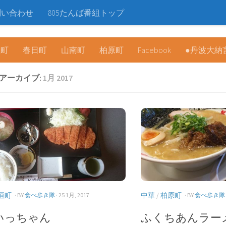
問い合わせ
805たんば番組トップ
上町
春日町
山南町
柏原町
Facebook
●丹波大納
アーカイブ:
1月 2017
垣町
中華
/
柏原町
· BY
食べ歩き隊
· 25 1月, 2017
· BY
食べ歩き隊
いっちゃん
ふくちあんラー