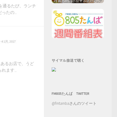
を通るたび、ランチ
たの...
· 4 1月, 2017
サイマル放送で聴く
にあるお店で、うど
ます...
FM805たんば TWITTER
@fmtambaさんのツイート