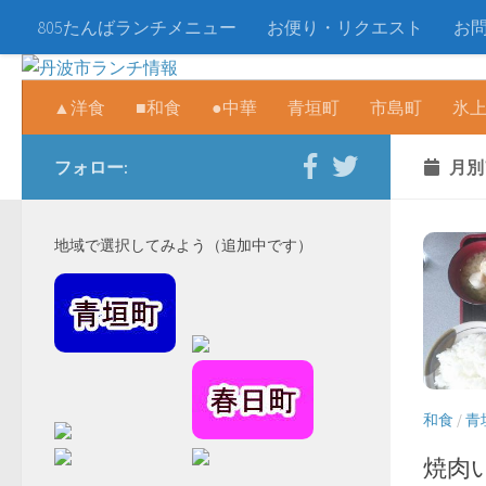
805たんばランチメニュー
お便り・リクエスト
お
▲洋食
■和食
●中華
青垣町
市島町
氷
フォロー:
月別
地域で選択してみよう（追加中です）
和食
/
青
焼肉