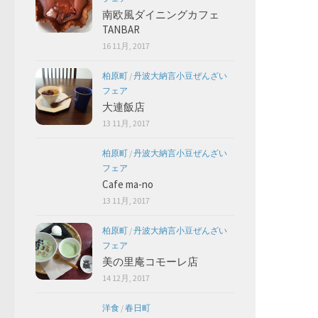
南欧風ダイニングカフェ
TANBAR
16 11月, 2017
柏原町
/
丹波大納言小豆ぜんざい
フェア
大連飯店
13 11月, 2017
柏原町
/
丹波大納言小豆ぜんざい
フェア
Cafe ma-no
13 11月, 2017
柏原町
/
丹波大納言小豆ぜんざい
フェア
美の里庵コモーレ店
14 12月, 2017
洋食
/
春日町