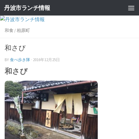
丹波市ランチ情報
和食
/
柏原町
和さび
BY
食べ歩き隊
·
2016年12月25日
和さび