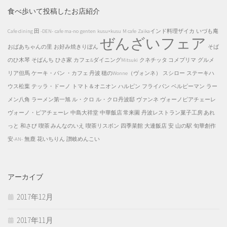
食べ歩いて投稿したお店紹介
Cafe dining 田 -DEN-
cafe ma-no
genten
kusu×kusu
M cafe
Zaikaインド料理ザイカ
いづも庵
ぜんざいフェア
おばあちゃんの里
お好み焼きりぼん
そば
のひ木琴
そばんち
ひさ家
カフェ&ダイニングMitsuki
クネチッタ コメプリマ
グルメ
リア但馬
ケーキ・パン ・カフェ 丹波 穂のWonne（ヴォンネ）
スシロー
ステーキハ
ウス松葉
テッラ・ドーノ
トマト＆オニオン
ハルピン
フライパン
ベルピーマン
ラー
メン八角
ラーメン第一旭
ル・クロ
ル・クロ丹波邸
ヴァンネ
ヴォーノピアチェーレ
ヴォーノ・ピアチェーレ
中島大祥堂
中華飯店 常来園
丹波レストラン菓子工房 あれ
っと
和さび
喫茶 みんなのいえ
喫茶リスボン
四季菜館
大連飯店
安
山の駅
旬華創作
安-AN-
無鹿
花いちりん
讃岐めんこい
アーカイブ
2017年12月
2017年11月