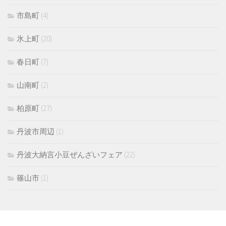
市島町
(4)
氷上町
(20)
春日町
(7)
山南町
(2)
柏原町
(27)
丹波市周辺
(1)
丹波大納言小豆ぜんざいフェア
(22)
篠山市
(1)
MORE