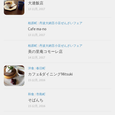
大連飯店
13 11月, 2017
柏原町
/
丹波大納言小豆ぜんざいフェア
Cafe ma-no
13 11月, 2017
柏原町
/
丹波大納言小豆ぜんざいフェア
美の里庵コモーレ店
14 12月, 2017
洋食
/
春日町
カフェ&ダイニングMitsuki
15 12月, 2016
和食
/
市島町
そばんち
15 12月, 2016