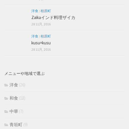
洋食
/
柏原町
Zaikaインド料理ザイカ
28 11月, 2016
洋食
/
柏原町
kusu×kusu
28 11月, 2016
メニューや地域で選ぶ
洋食
(26)
和食
(18)
中華
(7)
青垣町
(9)