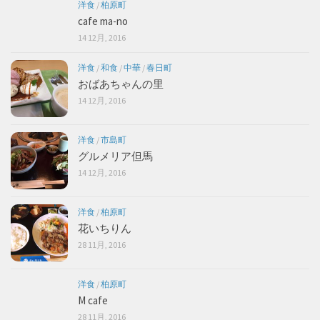
洋食
/
柏原町
cafe ma-no
14 12月, 2016
洋食
/
和食
/
中華
/
春日町
おばあちゃんの里
14 12月, 2016
洋食
/
市島町
グルメリア但馬
14 12月, 2016
洋食
/
柏原町
花いちりん
28 11月, 2016
洋食
/
柏原町
M cafe
28 11月, 2016