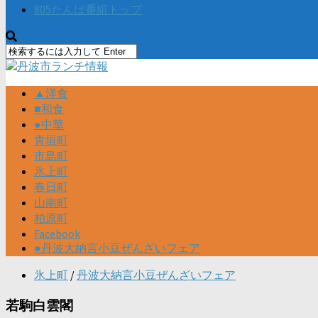
805たんば番組トップ
▲洋食
■和食
●中華
青垣町
市島町
氷上町
春日町
山南町
柏原町
Facebook
●丹波大納言小豆ぜんざいフェア
氷上町
/
丹波大納言小豆ぜんざいフェア
若駒白雲閣