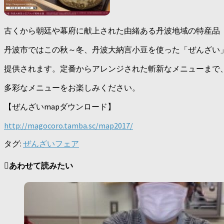
古くから朝廷や幕府に献上された由緒ある丹波地域の特産品
丹波市ではこの秋～冬、丹波大納言小豆を使った「ぜんざい」
提供されます。定番からアレンジされた斬新なメニューまで
多彩なメニューをお楽しみください。
【ぜんざいmapダウンロード】
http://magocoro.tamba.sc/map2017/
タグ:
ぜんざいフェア
あわせて読みたい