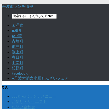
丹波市ランチ情報
▲洋食
■和食
●中華
青垣町
市島町
氷上町
春日町
山南町
柏原町
Facebook
●丹波大納言小豆ぜんざいフェア
805たんばランチメニュー
お便り・リクエスト
お問い合わせ