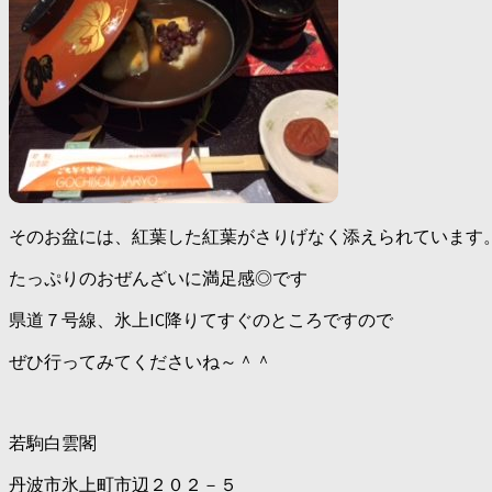
そのお盆には、紅葉した紅葉がさりげなく添えられています
たっぷりのおぜんざいに満足感◎です
県道７号線、氷上IC降りてすぐのところですので
ぜひ行ってみてくださいね～＾＾
若駒白雲閣
丹波市氷上町市辺２０２－５