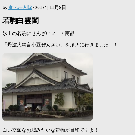
by
食べ歩き隊
·
2017年11月8日
若駒白雲閣
氷上の若駒にぜんざいフェア商品
「丹波大納言小豆ぜんざい」を頂きに行きました！！
白い立派なお城みたいな建物が目印ですよ！