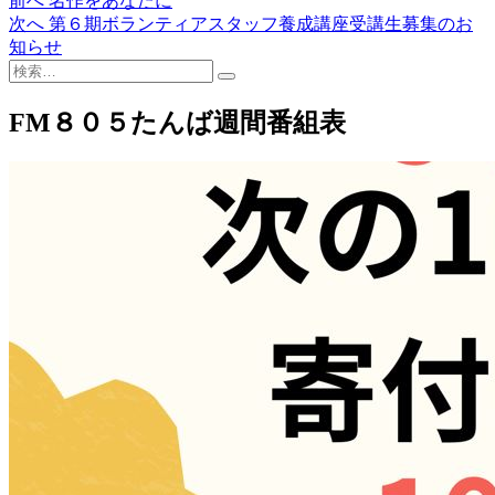
前へ
名作をあなたに
投
去
次
次へ
第６期ボランティアスタッフ養成講座受講生募集のお
稿
の
の
知らせ
検
投
投
ナ
索…
稿:
稿:
ビ
FM８０５たんば週間番組表
ゲ
ー
シ
ョ
ン