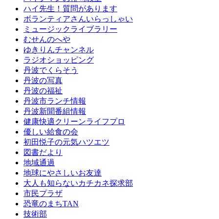
ハイ先生！質問があります
ボランティアさんいらっしゃい
ミュージックライブラリー
むせんのへや
ゆきりんチャンネル
ラジオショッピング
丹波でくらそう
丹波の写真
丹波の福祉
丹波市ランチ情報
丹波新聞番組情報
健康快適クリーンライフプロ
優しい給食の会
初田悦子の元気ハツエツ
図書だより
地域通過
地球にやさしいお友達
大人も知らないカチカネ探求部
市民プラザ
恐竜のまちTAN
技術部