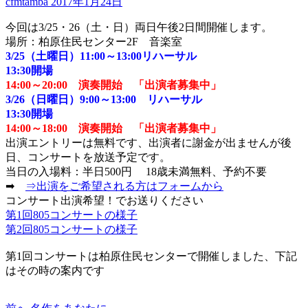
cfmtamba
2017年1月24日
今回は3/25・26（土・日）両日午後2日間開催します。
場所：柏原住民センター2F 音楽室
3/25（土曜日）11:00～13:00リハーサル
13:30開場
14:00～20:00 演奏開始 「出演者募集中」
3/26（日曜日）9:00～13:00 リハーサル
13:30開場
14:00～18:00 演奏開始 「出演者募集中」
出演エントリーは無料です、出演者に謝金が出ませんが後
日、コンサートを放送予定です。
当日の入場料：半日500円 18歳未満無料、予約不要
➡
⇒出演をご希望される方はフォームから
コンサート出演希望！でお送りください
第1回805コンサートの様子
第2回805コンサートの様子
第1回コンサートは柏原住民センターで開催しました、下記
はその時の案内です
過