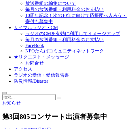
放送番組の編集について
毎月の放送番組・利用料金のお支払い
10周年記念！次の10年に向けて応援団へ入ろう・
寄付も募集中
サイマルラジオ・CM
ラジオのCMを有効に利用してイメージアップ
毎月の放送番組・利用料金のお支払い
FaceBook
NPOたんばコミュニティネットワーク
★リクエスト・メッセージ
お問合せ
アクセス
ラジオの受信・受信報告書
防災情報/Disaster
検
索…
お知らせ
第3回805コンサート出演者募集中