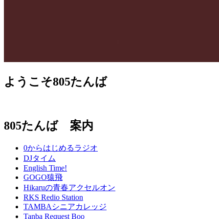
ようこそ805たんば
805たんば 案内
0からはじめるラジオ
DJタイム
English Time!
GOGO猿飛
Hikaruの青春アクセルオン
RKS Redio Station
TAMBAシニアカレッジ
Tanba Request Boo