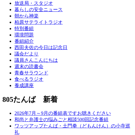
放送局・スタジオ
暮らしの安全ニュース
朝から神楽
柏原サテライトラジオ
特別番組
環境問題
番組紹介
西田夫佐の今日は記念日
議会だより
議員さんこんにちは
週末の読書会
青春サラウンド
食べるラジオ
養成講座
805たんば 新着
2026年7月～9月の番組表ですお聴きください
和尚と弁護士の悩みごと相談500回記念番組
ワッツアップたんば・土門拳（どもんけん）の小寺巡
礼