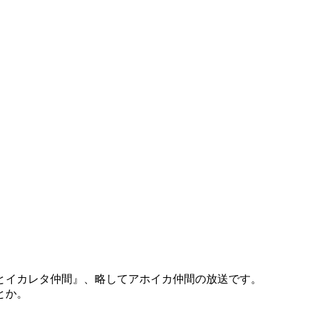
とイカレタ仲間』、略してアホイカ仲間の放送です
。
とか。