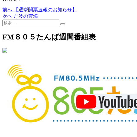
過
前へ
【選挙開票速報のお知らせ】
投
去
次
次へ
丹波の雲海
稿
検
の
の
索…
投
投
ナ
稿:
稿:
FM８０５たんば週間番組表
ビ
ゲ
ー
シ
ョ
ン