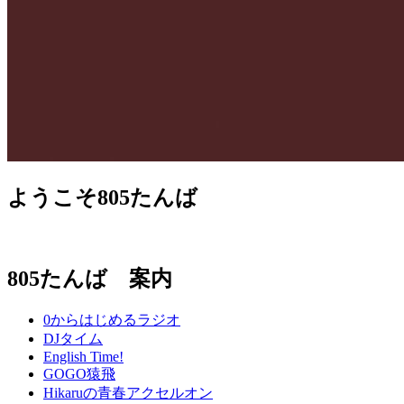
ようこそ805たんば
805たんば 案内
0からはじめるラジオ
DJタイム
English Time!
GOGO猿飛
Hikaruの青春アクセルオン