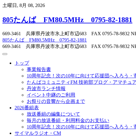
Skip
土曜日, 8月 08, 2026
to
content
805たんば FM80.5MHz 0795-82-1881
669-3461 兵庫県丹波市氷上町市辺683 FAX 0795-78-
805たんば FM80.5MHz 0795-82-1881
669-3461 兵庫県丹波市氷上町市辺683 FAX 0795-78-
トップ
事業報告書
10周年記念！次の10年に向けて応援団へ入ろう・
たんばコミュニティFM 技術部ブログ・アマチュア無
丹波市ランチ情報
イベント中継のご利用
お祭りの音響から企画まで
2026番組表
放送番組の編集について
毎月の放送番組・利用料金のお支払い
10周年記念！次の10年に向けて応援団へ入ろう・
サイマルラジオ・CM