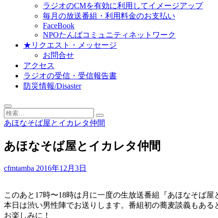
ラジオのCMを有効に利用してイメージアップ
毎月の放送番組・利用料金のお支払い
FaceBook
NPOたんばコミュニティネットワーク
★リクエスト・メッセージ
お問合せ
アクセス
ラジオの受信・受信報告書
防災情報/Disaster
検
索…
あほなそば屋とイカレタ仲間
あほなそば屋とイカレタ仲間
cfmtamba
2016年12月3日
このあと17時〜18時は月に一度の生放送番組『あほな
そば屋
本日は渋い男性陣でお送りします。番組初の蕎麦談義もあ
る
お楽しみに！