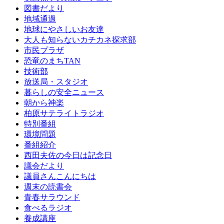
図書だより
地域通過
地球にやさしいお友達
大人も知らないカチカネ探求部
市民プラザ
恐竜のまちTAN
技術部
放送局・スタジオ
暮らしの安全ニュース
朝から神楽
柏原サテライトラジオ
特別番組
環境問題
番組紹介
西田夫佐の今日は記念日
議会だより
議員さんこんにちは
週末の読書会
青春サラウンド
食べるラジオ
養成講座