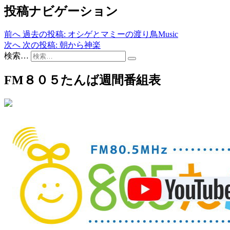
投稿ナビゲーション
前へ
過去の投稿:
オシゲとマミーの渡り鳥Music
次へ
次の投稿:
朝から神楽
検索…
FM８０５たんば週間番組表