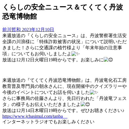
くらしの安全ニュース＆てくてく丹波
恐竜博物館
前川哲和
2023年12月10日
来週放送の『くらしの安全ニュース』は、丹波警察署生活安
全課の川浪様に「特殊詐欺被害の状況」について説明いただ
きました！さらに交通課の植竹様より「年末年始の注意事
項」についてもお伺いしましたよ
放送は12月12日火曜日19時からです。お楽しみに
来週放送の『てくてく丹波恐竜博物館』は、丹波竜化石工房
教育普及専門員の朝永さんに、現在開催中のクイズラリーや
今後のイベントについてお話を伺いました
さらに事務局の佐藤さんより、先日行われた「丹波竜フェス
タ」の様子もお伝えいただきましたよ
放送は12月14日木曜日19時からです。ぜひお聴きください♪
https://www.jcbasimul.com/tanba
インターネットラジオでもお楽しみください