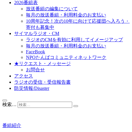
2026番組表
放送番組の編集について
毎月の放送番組・利用料金のお支払い
10周年記念！次の10年に向けて応援団へ入ろう・
寄付も募集中
サイマルラジオ・CM
ラジオのCMを有効に利用してイメージアップ
毎月の放送番組・利用料金のお支払い
FaceBook
NPOたんばコミュニティネットワーク
★リクエスト・メッセージ
お問合せ
アクセス
ラジオの受信・受信報告書
防災情報/Disaster
検索…
番組紹介