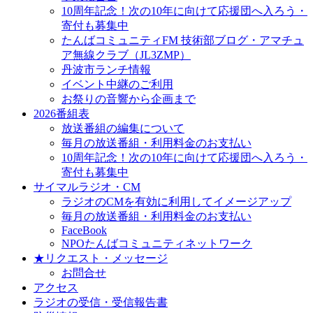
10周年記念！次の10年に向けて応援団へ入ろう・
寄付も募集中
たんばコミュニティFM 技術部ブログ・アマチュ
ア無線クラブ（JL3ZMP）
丹波市ランチ情報
イベント中継のご利用
お祭りの音響から企画まで
2026番組表
放送番組の編集について
毎月の放送番組・利用料金のお支払い
10周年記念！次の10年に向けて応援団へ入ろう・
寄付も募集中
サイマルラジオ・CM
ラジオのCMを有効に利用してイメージアップ
毎月の放送番組・利用料金のお支払い
FaceBook
NPOたんばコミュニティネットワーク
★リクエスト・メッセージ
お問合せ
アクセス
ラジオの受信・受信報告書