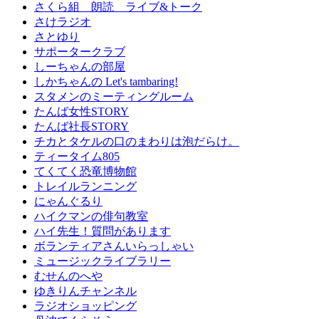
さくら組 朗読 ライブ&トーク
さけラジオ
さとゆり
サポータークラブ
しーちゃんの部屋
しかちゃんの Let's tambaring!
スタメンのミーティングルーム
たんば女性STORY
たんば社長STORY
チカとタケルの口のまわりは泡だらけ。
ティータイム805
てくてく恐竜博物館
トレイルランニング
にゃんぐるり
ハイクマンの俳句教室
ハイ先生！質問があります
ボランティアさんいらっしゃい
ミュージックライブラリー
むせんのへや
ゆきりんチャンネル
ラジオショッピング