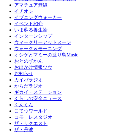
アマチュア無線
イチオシ
イブニングウォーカー
イベント紹介
いま蘇る養生論
インターンシップ
ウィークリーアットヌーン
ウォーク＆モーニング
オシゲとマミーの渡り鳥Music
おとのずかん
お出かけ情報ツウ
お知らせ
カイバラジオ
からだラジオ
ギカイ・ステーション
くらしの安全ニュース
くんくん
こてつワールド
コモーレスタジオ
ザ・リクエスト
ザ・丹波