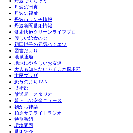
丹波でくらそう
丹波の写真
丹波の福祉
丹波市ランチ情報
丹波新聞番組情報
健康快適クリーンライフプロ
優しい給食の会
初田悦子の元気ハツエツ
図書だより
地域通過
地球にやさしいお友達
大人も知らないカチカネ探求部
市民プラザ
恐竜のまちTAN
技術部
放送局・スタジオ
暮らしの安全ニュース
朝から神楽
柏原サテライトラジオ
特別番組
環境問題
番組紹介