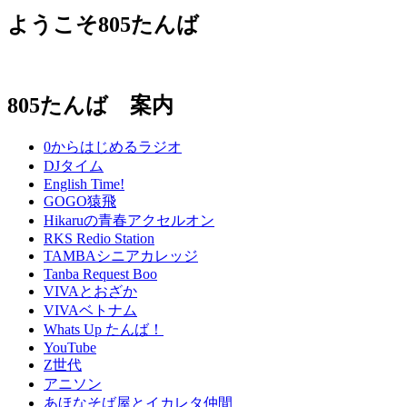
ようこそ805たんば
805たんば 案内
0からはじめるラジオ
DJタイム
English Time!
GOGO猿飛
Hikaruの青春アクセルオン
RKS Redio Station
TAMBAシニアカレッジ
Tanba Request Boo
VIVAとおざか
VIVAベトナム
Whats Up たんば！
YouTube
Z世代
アニソン
あほなそば屋とイカレタ仲間