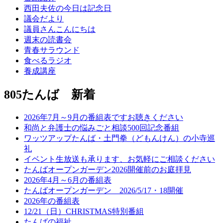
西田夫佐の今日は記念日
議会だより
議員さんこんにちは
週末の読書会
青春サラウンド
食べるラジオ
養成講座
805たんば 新着
2026年7月～9月の番組表ですお聴きください
和尚と弁護士の悩みごと相談500回記念番組
ワッツアップたんば・土門拳（どもんけん）の小寺巡
礼
イベント生放送も承ります、お気軽にご相談ください
たんばオープンガーデン2026開催前のお庭拝見
2026年4月～6月の番組表
たんばオープンガーデン 2026/5/17・18開催
2026年の番組表
12/21（日）CHRISTMAS特別番組
たんばの福祉