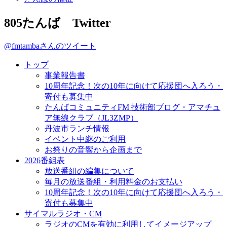
805たんば Twitter
@fmtambaさんのツイート
トップ
事業報告書
10周年記念！次の10年に向けて応援団へ入ろう・
寄付も募集中
たんばコミュニティFM 技術部ブログ・アマチュ
ア無線クラブ（JL3ZMP）
丹波市ランチ情報
イベント中継のご利用
お祭りの音響から企画まで
2026番組表
放送番組の編集について
毎月の放送番組・利用料金のお支払い
10周年記念！次の10年に向けて応援団へ入ろう・
寄付も募集中
サイマルラジオ・CM
ラジオのCMを有効に利用してイメージアップ