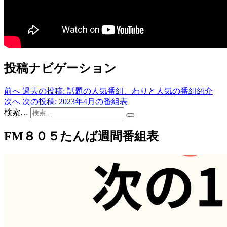
投稿ナビゲーション
前へ
過去の投稿:
話題の人気番組、わりと人気の番組紹介
次へ
次の投稿:
2023年4月の番組表
検索…
FM８０５たんば週間番組表