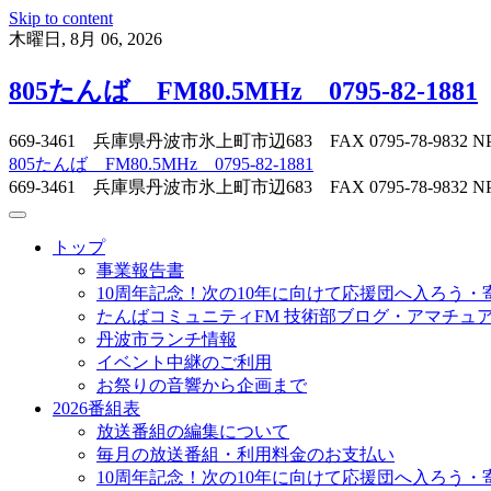
Skip to content
木曜日, 8月 06, 2026
805たんば FM80.5MHz 0795-82-1881
669-3461 兵庫県丹波市氷上町市辺683 FAX 0795-78-
805たんば FM80.5MHz 0795-82-1881
669-3461 兵庫県丹波市氷上町市辺683 FAX 0795-78-
トップ
事業報告書
10周年記念！次の10年に向けて応援団へ入ろう・
たんばコミュニティFM 技術部ブログ・アマチュア無
丹波市ランチ情報
イベント中継のご利用
お祭りの音響から企画まで
2026番組表
放送番組の編集について
毎月の放送番組・利用料金のお支払い
10周年記念！次の10年に向けて応援団へ入ろう・