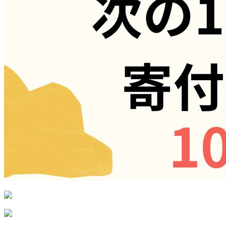
ー
シ
ョ
ン