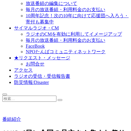
放送番組の編集について
毎月の放送番組・利用料金のお支払い
10周年記念！次の10年に向けて応援団へ入ろう・
寄付も募集中
サイマルラジオ・CM
ラジオのCMを有効に利用してイメージアップ
毎月の放送番組・利用料金のお支払い
FaceBook
NPOたんばコミュニティネットワーク
★リクエスト・メッセージ
お問合せ
アクセス
ラジオの受信・受信報告書
防災情報/Disaster
検
索…
番組紹介