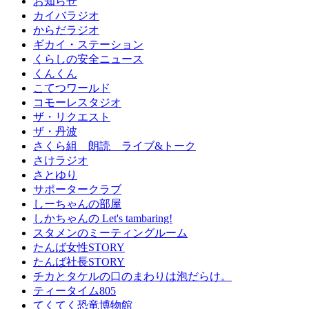
お知らせ
カイバラジオ
からだラジオ
ギカイ・ステーション
くらしの安全ニュース
くんくん
こてつワールド
コモーレスタジオ
ザ・リクエスト
ザ・丹波
さくら組 朗読 ライブ&トーク
さけラジオ
さとゆり
サポータークラブ
しーちゃんの部屋
しかちゃんの Let's tambaring!
スタメンのミーティングルーム
たんば女性STORY
たんば社長STORY
チカとタケルの口のまわりは泡だらけ。
ティータイム805
てくてく恐竜博物館