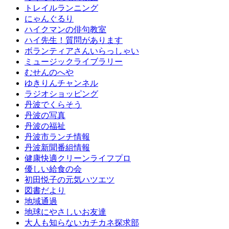
トレイルランニング
にゃんぐるり
ハイクマンの俳句教室
ハイ先生！質問があります
ボランティアさんいらっしゃい
ミュージックライブラリー
むせんのへや
ゆきりんチャンネル
ラジオショッピング
丹波でくらそう
丹波の写真
丹波の福祉
丹波市ランチ情報
丹波新聞番組情報
健康快適クリーンライフプロ
優しい給食の会
初田悦子の元気ハツエツ
図書だより
地域通過
地球にやさしいお友達
大人も知らないカチカネ探求部