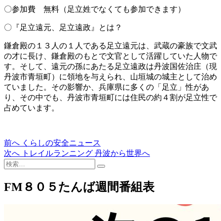
〇参加費 無料（足立姓でなくても参加できます）
〇『足立遠元、足立遠政』とは？
鎌倉殿の１３人の１人である足立遠元は、武蔵の豪族で文武
の才に長け、鎌倉殿のもとで文官として活躍していた人物で
す。そして、遠元の孫にあたる足立遠政は丹波国佐治庄（現
丹波市青垣町）に領地を与えられ、山垣城の城主として治め
ていました。その影響か、兵庫県に多くの「足立」性があ
り、その中でも、丹波市青垣町には住民の約４割が足立性で
占めています。
過
前へ
くらしの安全ニュース
投
去
次
次へ
トレイルランニング 丹波から世界へ
稿
検
の
の
索…
投
投
ナ
稿:
稿:
FM８０５たんば週間番組表
ビ
ゲ