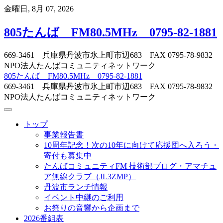
Skip
金曜日, 8月 07, 2026
to
content
805たんば FM80.5MHz 0795-82-1881
669-3461 兵庫県丹波市氷上町市辺683 FAX 0795-78-9832
NPO法人たんばコミュニティネットワーク
805たんば FM80.5MHz 0795-82-1881
669-3461 兵庫県丹波市氷上町市辺683 FAX 0795-78-9832
NPO法人たんばコミュニティネットワーク
トップ
事業報告書
10周年記念！次の10年に向けて応援団へ入ろう・
寄付も募集中
たんばコミュニティFM 技術部ブログ・アマチュ
ア無線クラブ（JL3ZMP）
丹波市ランチ情報
イベント中継のご利用
お祭りの音響から企画まで
2026番組表