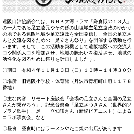
遠阪自治協議会では、ＮＨＫ大河ドラマ「鎌倉殿の１３人」
の一人である足立遠元やその孫の山垣城主足立遠政のゆかり
の地である遠阪地域や足立遠政を全国発信し、全国の足立さ
んと交流を図るための「足立さん祭り」を開催する活動を行
います。そして、この活動を契機として遠阪地区への交流人
口や関係人口を増加させ、地域の賑わいを復活させ、地域の
活性化を図るために祭りを計画しましたす。
〇期日 令和４年１１月１３日（日）１０時～１４時３０分
〇場所 旧遠阪小学校・体育館（丹波市青垣町山垣１１７８
番地）
〇主な内容 リモート座談会「会場の足立さんと全国の足立
さんが繋がろう」、記念音楽会「足立さつきさん（世界的ソ
プラノ歌手）、足 立知謙さん（新鋭ピアニスト）による
コラボ演奏会」など
〇昼食 昼食時にはラーメンやたこ焼の出店があります