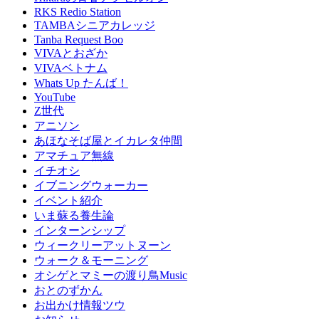
RKS Redio Station
TAMBAシニアカレッジ
Tanba Request Boo
VIVAとおざか
VIVAベトナム
Whats Up たんば！
YouTube
Z世代
アニソン
あほなそば屋とイカレタ仲間
アマチュア無線
イチオシ
イブニングウォーカー
イベント紹介
いま蘇る養生論
インターンシップ
ウィークリーアットヌーン
ウォーク＆モーニング
オシゲとマミーの渡り鳥Music
おとのずかん
お出かけ情報ツウ