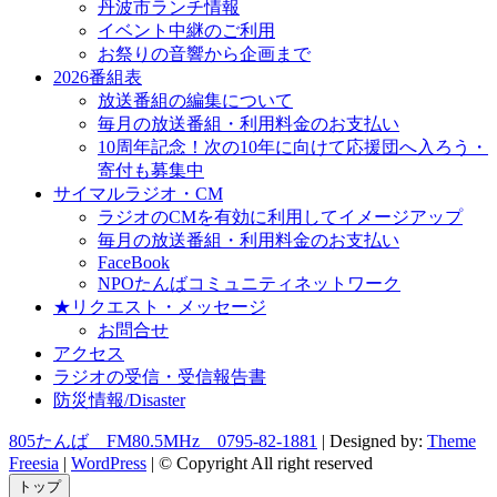
丹波市ランチ情報
イベント中継のご利用
お祭りの音響から企画まで
2026番組表
放送番組の編集について
毎月の放送番組・利用料金のお支払い
10周年記念！次の10年に向けて応援団へ入ろう・
寄付も募集中
サイマルラジオ・CM
ラジオのCMを有効に利用してイメージアップ
毎月の放送番組・利用料金のお支払い
FaceBook
NPOたんばコミュニティネットワーク
★リクエスト・メッセージ
お問合せ
アクセス
ラジオの受信・受信報告書
防災情報/Disaster
805たんば FM80.5MHz 0795-82-1881
| Designed by:
Theme
Freesia
|
WordPress
| © Copyright All right reserved
トップ