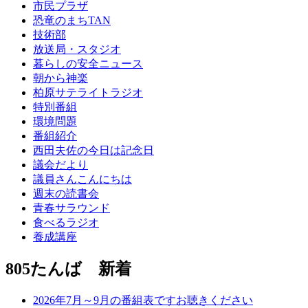
市民プラザ
恐竜のまちTAN
技術部
放送局・スタジオ
暮らしの安全ニュース
朝から神楽
柏原サテライトラジオ
特別番組
環境問題
番組紹介
西田夫佐の今日は記念日
議会だより
議員さんこんにちは
週末の読書会
青春サラウンド
食べるラジオ
養成講座
805たんば 新着
2026年7月～9月の番組表ですお聴きください