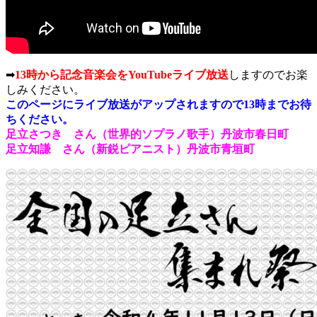
➡
13時から記念音楽会をYouTubeライブ放送
しますのでお楽
しみください。
このページにライブ放送がアップされますので13時までお待
ちください。
足立さつき さん（世界的ソプラノ歌手）丹波市春日町
足立知謙 さん（新鋭ピアニスト）丹波市青垣町