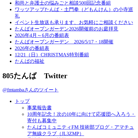
和尚と弁護士の悩みごと相談500回記念番組
ワッツアップたんば・土門拳（どもんけん）の小寺巡
礼
イベント生放送も承ります、お気軽にご相談ください
たんばオープンガーデン2026開催前のお庭拝見
2026年4月～6月の番組表
たんばオープンガーデン 2026/5/17・18開催
2026年の番組表
12/21（日）CHRISTMAS特別番組
たんばの福祉
805たんば Twitter
@fmtambaさんのツイート
トップ
事業報告書
10周年記念！次の10年に向けて応援団へ入ろう・
寄付も募集中
たんばコミュニティFM 技術部ブログ・アマチュ
ア無線クラブ（JL3ZMP）