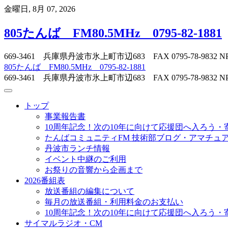
Skip
金曜日, 8月 07, 2026
to
content
805たんば FM80.5MHz 0795-82-1881
669-3461 兵庫県丹波市氷上町市辺683 FAX 0795-78-
805たんば FM80.5MHz 0795-82-1881
669-3461 兵庫県丹波市氷上町市辺683 FAX 0795-78-
トップ
事業報告書
10周年記念！次の10年に向けて応援団へ入ろう・
たんばコミュニティFM 技術部ブログ・アマチュア無
丹波市ランチ情報
イベント中継のご利用
お祭りの音響から企画まで
2026番組表
放送番組の編集について
毎月の放送番組・利用料金のお支払い
10周年記念！次の10年に向けて応援団へ入ろう・
サイマルラジオ・CM