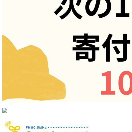
シ
ョ
ン