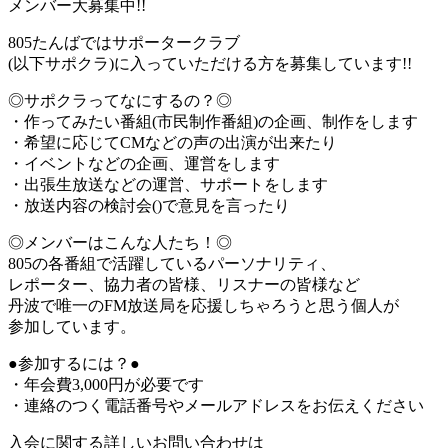
メンバー大募集中!!
805たんばではサポータークラブ
(以下サポクラ)に入っていただける方を募集しています!!
◎サポクラってなにするの？◎
・作ってみたい番組(市民制作番組)の企画、制作をします
・希望に応じてCMなどの声の出演が出来たり
・イベントなどの企画、運営をします
・出張生放送などの運営、サポートをします
・放送内容の検討会()で意見を言ったり
◎メンバーはこんな人たち！◎
805の各番組で活躍しているパーソナリティ、
レポーター、協力者の皆様、リスナーの皆様など
丹波で唯一のFM放送局を応援しちゃろうと思う個人が
参加しています。
●参加するには？●
・年会費3,000円が必要です
・連絡のつく電話番号やメールアドレスをお伝えください
入会に関する詳しいお問い合わせは