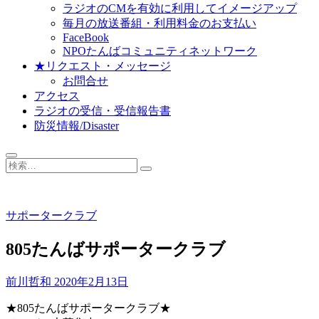
ラジオのCMを有効に利用してイメージアップ
毎月の放送番組・利用料金のお支払い
FaceBook
NPOたんばコミュニティネットワーク
★リクエスト・メッセージ
お問合せ
アクセス
ラジオの受信・受信報告書
防災情報/Disaster
検
索…
サポータークラブ
805たんばサポータークラブ
前川哲和
2020年2月13日
★805たんばサポータークラブ★