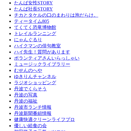
たんば女性STORY
たんば社長STORY
チカとタケルの口のまわりは泡だらけ。
ティータイム805
てくてく恐竜博物館
トレイルランニング
にゃんぐるり
ハイクマンの俳句教室
ハイ先生！質問があります
ボランティアさんいらっしゃい
ミュージックライブラリー
むせんのへや
ゆきりんチャンネル
ラジオショッピング
丹波でくらそう
丹波の写真
丹波の福祉
丹波市ランチ情報
丹波新聞番組情報
健康快適クリーンライフプロ
優しい給食の会