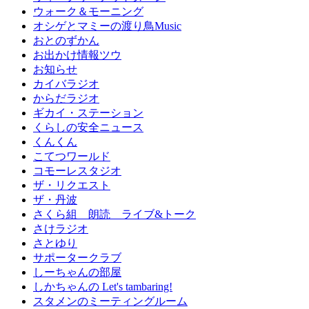
ウォーク＆モーニング
オシゲとマミーの渡り鳥Music
おとのずかん
お出かけ情報ツウ
お知らせ
カイバラジオ
からだラジオ
ギカイ・ステーション
くらしの安全ニュース
くんくん
こてつワールド
コモーレスタジオ
ザ・リクエスト
ザ・丹波
さくら組 朗読 ライブ&トーク
さけラジオ
さとゆり
サポータークラブ
しーちゃんの部屋
しかちゃんの Let's tambaring!
スタメンのミーティングルーム