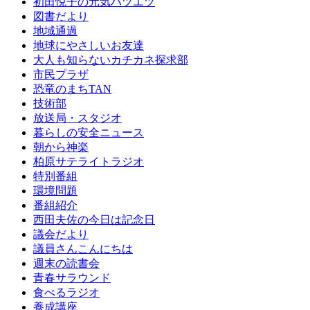
初田悦子の元気ハツエツ
図書だより
地域通過
地球にやさしいお友達
大人も知らないカチカネ探求部
市民プラザ
恐竜のまちTAN
技術部
放送局・スタジオ
暮らしの安全ニュース
朝から神楽
柏原サテライトラジオ
特別番組
環境問題
番組紹介
西田夫佐の今日は記念日
議会だより
議員さんこんにちは
週末の読書会
青春サラウンド
食べるラジオ
養成講座