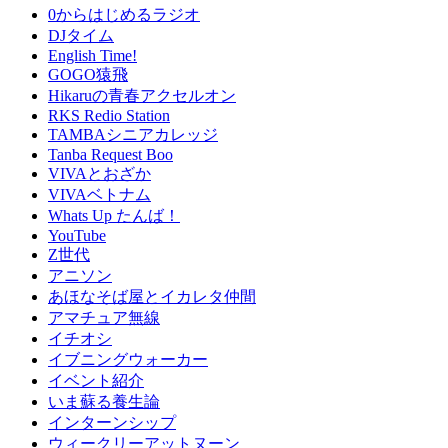
0からはじめるラジオ
DJタイム
English Time!
GOGO猿飛
Hikaruの青春アクセルオン
RKS Redio Station
TAMBAシニアカレッジ
Tanba Request Boo
VIVAとおざか
VIVAベトナム
Whats Up たんば！
YouTube
Z世代
アニソン
あほなそば屋とイカレタ仲間
アマチュア無線
イチオシ
イブニングウォーカー
イベント紹介
いま蘇る養生論
インターンシップ
ウィークリーアットヌーン