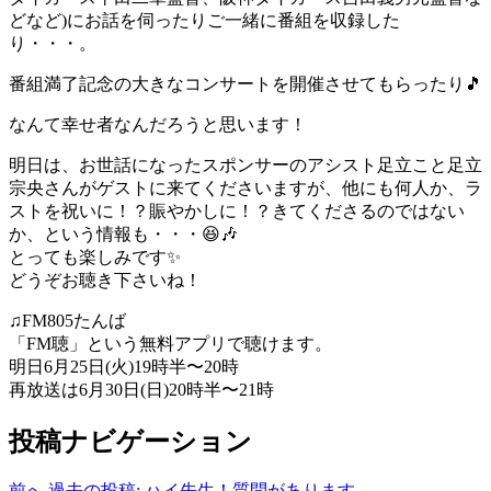
どなど)にお話を伺ったりご一緒に番組を収録した
り・・・。
番組満了記念の大きなコンサートを開催させてもらったり
🎵
なんて幸せ者なんだろうと思います！
明日は、お世話になったスポンサーのアシスト足立こと足立
宗央さんがゲストに来てくださいますが、他にも何人か、ラ
ストを祝いに！？賑やかしに！？きてくださるのではない
か、という情報も・・・
😆
🎶
とっても楽しみです
✨
どうぞお聴き下さいね！
♫FM805たんば
「FM聴」という無料アプリで聴けます。
明日6月25日(火)19時半〜20時
再放送は6月30日(日)20時半〜21時
投稿ナビゲーション
前へ
過去の投稿:
ハイ先生！質問があります