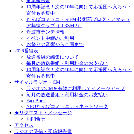
事業報告書
10周年記念！次の10年に向けて応援団へ入ろう・
寄付も募集中
たんばコミュニティFM 技術部ブログ・アマチュ
ア無線クラブ（JL3ZMP）
丹波市ランチ情報
イベント中継のご利用
お祭りの音響から企画まで
2026番組表
放送番組の編集について
毎月の放送番組・利用料金のお支払い
10周年記念！次の10年に向けて応援団へ入ろう・
寄付も募集中
サイマルラジオ・CM
ラジオのCMを有効に利用してイメージアップ
毎月の放送番組・利用料金のお支払い
FaceBook
NPOたんばコミュニティネットワーク
★リクエスト・メッセージ
お問合せ
アクセス
ラジオの受信・受信報告書