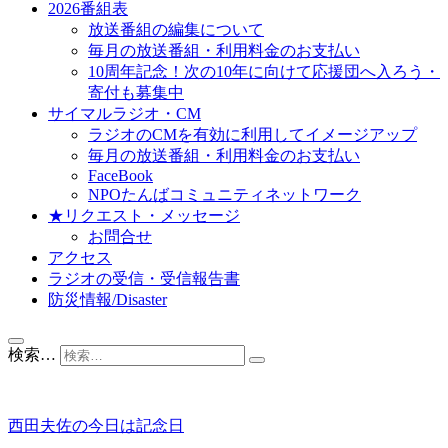
2026番組表
放送番組の編集について
毎月の放送番組・利用料金のお支払い
10周年記念！次の10年に向けて応援団へ入ろう・
寄付も募集中
サイマルラジオ・CM
ラジオのCMを有効に利用してイメージアップ
毎月の放送番組・利用料金のお支払い
FaceBook
NPOたんばコミュニティネットワーク
★リクエスト・メッセージ
お問合せ
アクセス
ラジオの受信・受信報告書
防災情報/Disaster
検索…
西田夫佐の今日は記念日