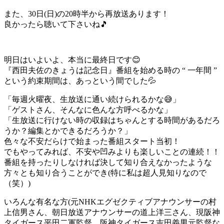
また、30日(日)の20時半から再放送あります！
良かったら聴いて下さいね
🎵
明日はいよいよ、本当に最終日です
😊
『西田夫佐のきょうは記念日』番組を始める時の “ 一年間 ”
という約束期間は、あっという間でした
💦
「毎週火曜夜、生放送に通い続けられるかな
😅
」
「ゲストさん、そんなに色んな方呼べるかな」
「生放送に行けない時の収録はちゃんとする時間があるだろ
うか？編集とかできるだろうか？」
色々な不安だらけで始まった番組スタート当初！
でもやってみれば、不安や凹みよりも楽しいことの連続！！
番組を持ったりしなければ決して知り合えなかったような
方々とも知り合うことができ(特に私は超人見知りなので
（笑）)
いろんな有名な方(元NHKエグゼクティブアナウンサーの村
上信男さん、朝日放送アナウンサーの道上洋三さん、現阪神
タイガース平田二軍監督、阪神タイガース吉田義男元監督な