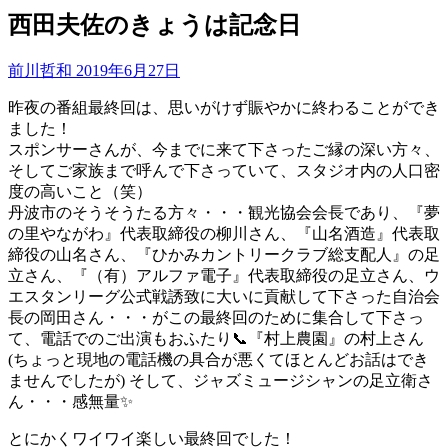
西田夫佐のきょうは記念日
前川哲和
2019年6月27日
昨夜の番組最終回は、思いがけず賑やかに終わることができ
ました！
スポンサーさんが、今までに来て下さったご縁の深い方々、
そしてご家族まで呼んで下さっていて、スタジオ内の人口密
度の高いこと（笑）
丹波市のそうそうたる方々・・・観光協会会長であり、『夢
の里やながわ』代表取締役の柳川さん、『山名酒造』代表取
締役の山名さん、『ひかみカントリークラブ総支配人』の足
立さん、『（有）アルファ電子』代表取締役の足立さん、ウ
エスタンリーグ公式戦誘致に大いに貢献して下さった自治会
長の岡田さん・・・がこの最終回のために集合して下さっ
て、電話でのご出演もおふたり
📞
『村上農園』の村上さん
(ちょっと現地の電話機の具合が悪くてほとんどお話はでき
ませんでしたが) そして、ジャズミュージシャンの足立衛さ
ん・・・感無量
✨
とにかくワイワイ楽しい最終回でした！