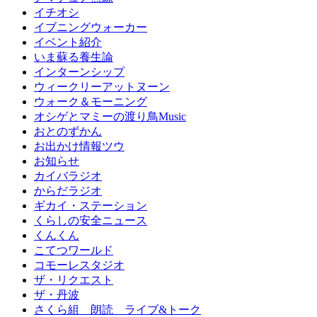
イチオシ
イブニングウォーカー
イベント紹介
いま蘇る養生論
インターンシップ
ウィークリーアットヌーン
ウォーク＆モーニング
オシゲとマミーの渡り鳥Music
おとのずかん
お出かけ情報ツウ
お知らせ
カイバラジオ
からだラジオ
ギカイ・ステーション
くらしの安全ニュース
くんくん
こてつワールド
コモーレスタジオ
ザ・リクエスト
ザ・丹波
さくら組 朗読 ライブ&トーク