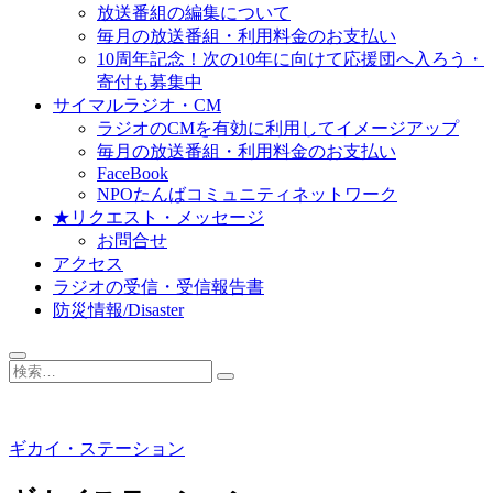
放送番組の編集について
毎月の放送番組・利用料金のお支払い
10周年記念！次の10年に向けて応援団へ入ろう・
寄付も募集中
サイマルラジオ・CM
ラジオのCMを有効に利用してイメージアップ
毎月の放送番組・利用料金のお支払い
FaceBook
NPOたんばコミュニティネットワーク
★リクエスト・メッセージ
お問合せ
アクセス
ラジオの受信・受信報告書
防災情報/Disaster
検
索…
ギカイ・ステーション