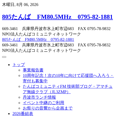
Skip
木曜日, 8月 06, 2026
to
content
805たんば FM80.5MHz 0795-82-1881
669-3461 兵庫県丹波市氷上町市辺683 FAX 0795-78-9832
NPO法人たんばコミュニティネットワーク
805たんば FM80.5MHz 0795-82-1881
669-3461 兵庫県丹波市氷上町市辺683 FAX 0795-78-9832
NPO法人たんばコミュニティネットワーク
トップ
事業報告書
10周年記念！次の10年に向けて応援団へ入ろう・
寄付も募集中
たんばコミュニティFM 技術部ブログ・アマチュ
ア無線クラブ（JL3ZMP）
丹波市ランチ情報
イベント中継のご利用
お祭りの音響から企画まで
2026番組表