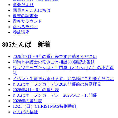
議会だより
議員さんこんにちは
週末の読書会
青春サラウンド
食べるラジオ
養成講座
805たんば 新着
2026年7月～9月の番組表ですお聴きください
和尚と弁護士の悩みごと相談500回記念番組
ワッツアップたんば・土門拳（どもんけん）の小寺巡
礼
イベント生放送も承ります、お気軽にご相談ください
たんばオープンガーデン2026開催前のお庭拝見
2026年4月～6月の番組表
たんばオープンガーデン 2026/5/17・18開催
2026年の番組表
12/21（日）CHRISTMAS特別番組
たんばの福祉