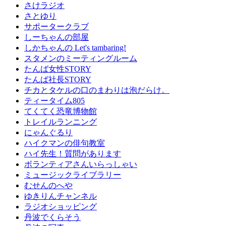
さけラジオ
さとゆり
サポータークラブ
しーちゃんの部屋
しかちゃんの Let's tambaring!
スタメンのミーティングルーム
たんば女性STORY
たんば社長STORY
チカとタケルの口のまわりは泡だらけ。
ティータイム805
てくてく恐竜博物館
トレイルランニング
にゃんぐるり
ハイクマンの俳句教室
ハイ先生！質問があります
ボランティアさんいらっしゃい
ミュージックライブラリー
むせんのへや
ゆきりんチャンネル
ラジオショッピング
丹波でくらそう