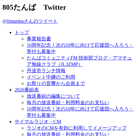
805たんば Twitter
@fmtambaさんのツイート
トップ
事業報告書
10周年記念！次の10年に向けて応援団へ入ろう・
寄付も募集中
たんばコミュニティFM 技術部ブログ・アマチュ
ア無線クラブ（JL3ZMP）
丹波市ランチ情報
イベント中継のご利用
お祭りの音響から企画まで
2026番組表
放送番組の編集について
毎月の放送番組・利用料金のお支払い
10周年記念！次の10年に向けて応援団へ入ろう・
寄付も募集中
サイマルラジオ・CM
ラジオのCMを有効に利用してイメージアップ
毎月の放送番組・利用料金のお支払い