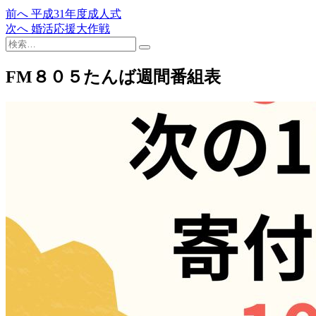
過
前へ
平成31年度成人式
投
去
次
次へ
婚活応援大作戦
稿
検
の
の
索…
投
投
ナ
稿:
稿:
FM８０５たんば週間番組表
ビ
ゲ
ー
シ
ョ
ン