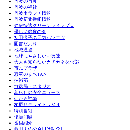
丹波の写真
丹波の福祉
丹波市ランチ情報
丹波新聞番組情報
健康快適クリーンライフプロ
優しい給食の会
初田悦子の元気ハツエツ
図書だより
地域通過
地球にやさしいお友達
大人も知らないカチカネ探求部
市民プラザ
恐竜のまちTAN
技術部
放送局・スタジオ
暮らしの安全ニュース
朝から神楽
柏原サテライトラジオ
特別番組
環境問題
番組紹介
西田夫佐の今日は記念日