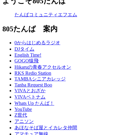
ようこそ805たんば
たんばコミュニティエフエム
805たんば 案内
0からはじめるラジオ
DJタイム
English Time!
GOGO猿飛
Hikaruの青春アクセルオン
RKS Redio Station
TAMBAシニアカレッジ
Tanba Request Boo
VIVAとおざか
VIVAベトナム
Whats Up たんば！
YouTube
Z世代
アニソン
あほなそば屋とイカレタ仲間
アマチュア無線