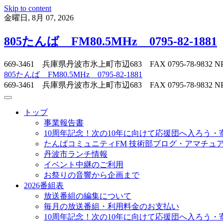
Skip to content
金曜日, 8月 07, 2026
805たんば FM80.5MHz 0795-82-1881
669-3461 兵庫県丹波市氷上町市辺683 FAX 0795-78-
805たんば FM80.5MHz 0795-82-1881
669-3461 兵庫県丹波市氷上町市辺683 FAX 0795-78-
トップ
事業報告書
10周年記念！次の10年に向けて応援団へ入ろう・
たんばコミュニティFM 技術部ブログ・アマチュア無
丹波市ランチ情報
イベント中継のご利用
お祭りの音響から企画まで
2026番組表
放送番組の編集について
毎月の放送番組・利用料金のお支払い
10周年記念！次の10年に向けて応援団へ入ろう・