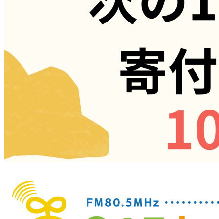
シ
ョ
ン