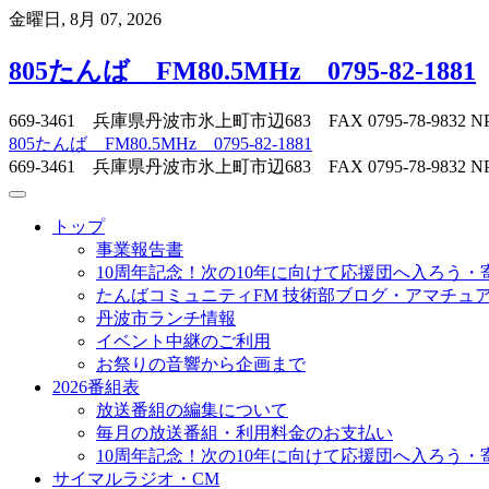
Skip
金曜日, 8月 07, 2026
to
content
805たんば FM80.5MHz 0795-82-1881
669-3461 兵庫県丹波市氷上町市辺683 FAX 0795-78-
805たんば FM80.5MHz 0795-82-1881
669-3461 兵庫県丹波市氷上町市辺683 FAX 0795-78-
トップ
事業報告書
10周年記念！次の10年に向けて応援団へ入ろう・
たんばコミュニティFM 技術部ブログ・アマチュア無
丹波市ランチ情報
イベント中継のご利用
お祭りの音響から企画まで
2026番組表
放送番組の編集について
毎月の放送番組・利用料金のお支払い
10周年記念！次の10年に向けて応援団へ入ろう・
サイマルラジオ・CM