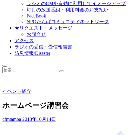
ラジオのCMを有効に利用してイメージアップ
毎月の放送番組・利用料金のお支払い
FaceBook
NPOたんばコミュニティネットワーク
★リクエスト・メッセージ
お問合せ
アクセス
ラジオの受信・受信報告書
防災情報/Disaster
検
索…
イベント紹介
ホームページ講習会
cfmtamba
2018年10月14日