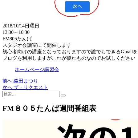
2018/10/14日曜日
13:30～16:30
FM805たんば
スタジオ会議室にて開催します
初心者向けの講座となっておりますので誰でもできるGmailを
ブログを利用しますがこれが優れものなのでお試しください
ホームページ講習会
過
前へ
織田まつり
投
去
次
次へ
ザ・リクエスト
稿
検
の
の
索…
投
投
ナ
稿:
稿:
FM８０５たんば週間番組表
ビ
ゲ
ー