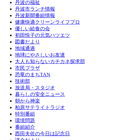
丹波の福祉
丹波市ランチ情報
丹波新聞番組情報
健康快適クリーンライフプロ
優しい給食の会
初田悦子の元気ハツエツ
図書だより
地域通過
地球にやさしいお友達
大人も知らないカチカネ探求部
市民プラザ
恐竜のまちTAN
技術部
放送局・スタジオ
暮らしの安全ニュース
朝から神楽
柏原サテライトラジオ
特別番組
環境問題
番組紹介
西田夫佐の今日は記念日