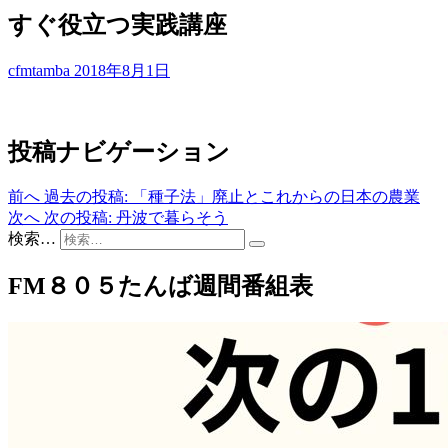
すぐ役立つ実践講座
cfmtamba
2018年8月1日
投稿ナビゲーション
前へ
過去の投稿:
「種子法」廃止とこれからの日本の農業
次へ
次の投稿:
丹波で暮らそう
検索…
FM８０５たんば週間番組表