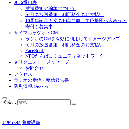
2026番組表
放送番組の編集について
毎月の放送番組・利用料金のお支払い
10周年記念！次の10年に向けて応援団へ入ろう・
寄付も募集中
サイマルラジオ・CM
ラジオのCMを有効に利用してイメージアップ
毎月の放送番組・利用料金のお支払い
FaceBook
NPOたんばコミュニティネットワーク
★リクエスト・メッセージ
お問合せ
アクセス
ラジオの受信・受信報告書
防災情報/Disaster
検索…
お知らせ
養成講座