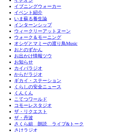
イチオシ
イブニングウォーカー
イベント紹介
いま蘇る養生論
インターンシップ
ウィークリーアットヌーン
ウォーク＆モーニング
オシゲとマミーの渡り鳥Music
おとのずかん
お出かけ情報ツウ
お知らせ
カイバラジオ
からだラジオ
ギカイ・ステーション
くらしの安全ニュース
くんくん
こてつワールド
コモーレスタジオ
ザ・リクエスト
ザ・丹波
さくら組 朗読 ライブ&トーク
さけラジオ