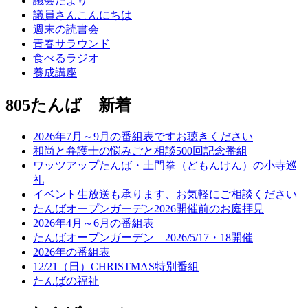
議会だより
議員さんこんにちは
週末の読書会
青春サラウンド
食べるラジオ
養成講座
805たんば 新着
2026年7月～9月の番組表ですお聴きください
和尚と弁護士の悩みごと相談500回記念番組
ワッツアップたんば・土門拳（どもんけん）の小寺巡
礼
イベント生放送も承ります、お気軽にご相談ください
たんばオープンガーデン2026開催前のお庭拝見
2026年4月～6月の番組表
たんばオープンガーデン 2026/5/17・18開催
2026年の番組表
12/21（日）CHRISTMAS特別番組
たんばの福祉