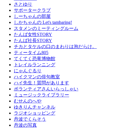
さとゆり
サポータークラブ
しーちゃんの部屋
しかちゃんの Let's tambaring!
スタメンのミーティングルーム
たんば女性STORY
たんば社長STORY
チカとタケルの口のまわりは泡だらけ。
ティータイム805
てくてく恐竜博物館
トレイルランニング
にゃんぐるり
ハイクマンの俳句教室
ハイ先生！質問があります
ボランティアさんいらっしゃい
ミュージックライブラリー
むせんのへや
ゆきりんチャンネル
ラジオショッピング
丹波でくらそう
丹波の写真