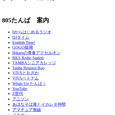
805たんば 案内
0からはじめるラジオ
DJタイム
English Time!
GOGO猿飛
Hikaruの青春アクセルオン
RKS Redio Station
TAMBAシニアカレッジ
Tanba Request Boo
VIVAとおざか
VIVAベトナム
Whats Up たんば！
YouTube
Z世代
アニソン
あほなそば屋とイカレタ仲間
アマチュア無線