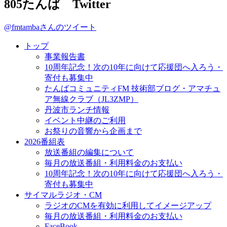
805たんば Twitter
@fmtambaさんのツイート
トップ
事業報告書
10周年記念！次の10年に向けて応援団へ入ろう・
寄付も募集中
たんばコミュニティFM 技術部ブログ・アマチュ
ア無線クラブ（JL3ZMP）
丹波市ランチ情報
イベント中継のご利用
お祭りの音響から企画まで
2026番組表
放送番組の編集について
毎月の放送番組・利用料金のお支払い
10周年記念！次の10年に向けて応援団へ入ろう・
寄付も募集中
サイマルラジオ・CM
ラジオのCMを有効に利用してイメージアップ
毎月の放送番組・利用料金のお支払い
FaceBook