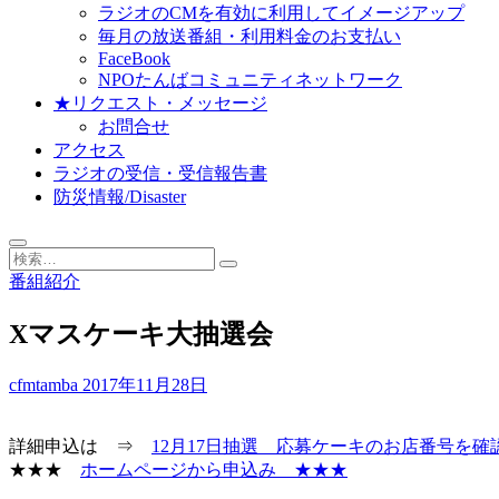
ラジオのCMを有効に利用してイメージアップ
毎月の放送番組・利用料金のお支払い
FaceBook
NPOたんばコミュニティネットワーク
★リクエスト・メッセージ
お問合せ
アクセス
ラジオの受信・受信報告書
防災情報/Disaster
検
索…
番組紹介
Xマスケーキ大抽選会
cfmtamba
2017年11月28日
詳細申込は ⇒
12月17日抽選 応募ケーキのお店番号を確
★★★
ホームページから申込み ★★★