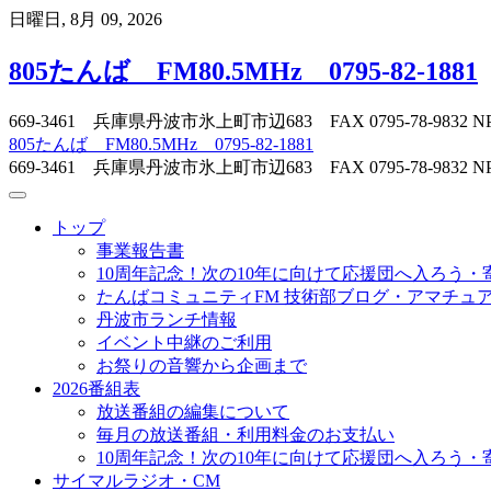
Skip
日曜日, 8月 09, 2026
to
content
805たんば FM80.5MHz 0795-82-1881
669-3461 兵庫県丹波市氷上町市辺683 FAX 0795-78-
805たんば FM80.5MHz 0795-82-1881
669-3461 兵庫県丹波市氷上町市辺683 FAX 0795-78-
トップ
事業報告書
10周年記念！次の10年に向けて応援団へ入ろう・
たんばコミュニティFM 技術部ブログ・アマチュア無
丹波市ランチ情報
イベント中継のご利用
お祭りの音響から企画まで
2026番組表
放送番組の編集について
毎月の放送番組・利用料金のお支払い
10周年記念！次の10年に向けて応援団へ入ろう・
サイマルラジオ・CM