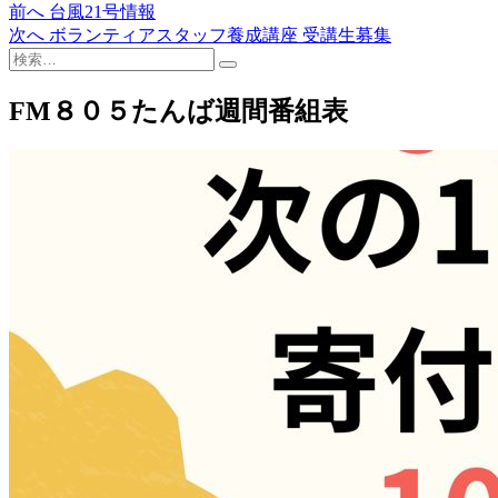
過
前へ
台風21号情報
投
去
次
次へ
ボランティアスタッフ養成講座 受講生募集
稿
検
の
の
索…
投
投
ナ
稿:
稿:
FM８０５たんば週間番組表
ビ
ゲ
ー
シ
ョ
ン