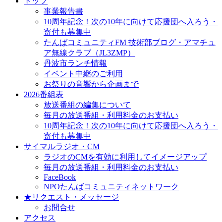
トップ
事業報告書
10周年記念！次の10年に向けて応援団へ入ろう・
寄付も募集中
たんばコミュニティFM 技術部ブログ・アマチュ
ア無線クラブ（JL3ZMP）
丹波市ランチ情報
イベント中継のご利用
お祭りの音響から企画まで
2026番組表
放送番組の編集について
毎月の放送番組・利用料金のお支払い
10周年記念！次の10年に向けて応援団へ入ろう・
寄付も募集中
サイマルラジオ・CM
ラジオのCMを有効に利用してイメージアップ
毎月の放送番組・利用料金のお支払い
FaceBook
NPOたんばコミュニティネットワーク
★リクエスト・メッセージ
お問合せ
アクセス