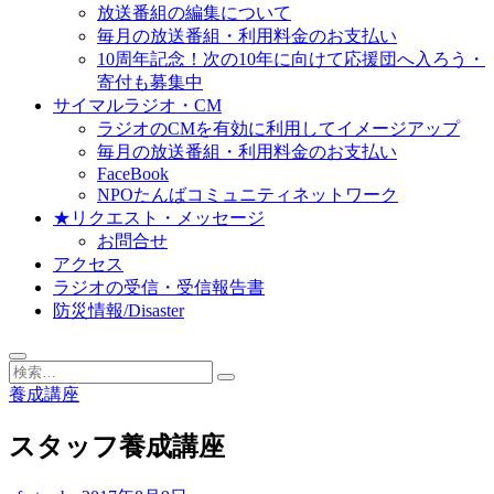
放送番組の編集について
毎月の放送番組・利用料金のお支払い
10周年記念！次の10年に向けて応援団へ入ろう・
寄付も募集中
サイマルラジオ・CM
ラジオのCMを有効に利用してイメージアップ
毎月の放送番組・利用料金のお支払い
FaceBook
NPOたんばコミュニティネットワーク
★リクエスト・メッセージ
お問合せ
アクセス
ラジオの受信・受信報告書
防災情報/Disaster
検
索…
養成講座
スタッフ養成講座