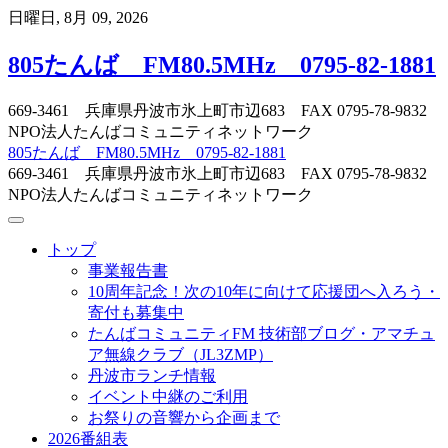
Skip
日曜日, 8月 09, 2026
to
content
805たんば FM80.5MHz 0795-82-1881
669-3461 兵庫県丹波市氷上町市辺683 FAX 0795-78-9832
NPO法人たんばコミュニティネットワーク
805たんば FM80.5MHz 0795-82-1881
669-3461 兵庫県丹波市氷上町市辺683 FAX 0795-78-9832
NPO法人たんばコミュニティネットワーク
トップ
事業報告書
10周年記念！次の10年に向けて応援団へ入ろう・
寄付も募集中
たんばコミュニティFM 技術部ブログ・アマチュ
ア無線クラブ（JL3ZMP）
丹波市ランチ情報
イベント中継のご利用
お祭りの音響から企画まで
2026番組表