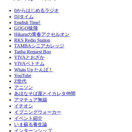
0からはじめるラジオ
DJタイム
English Time!
GOGO猿飛
Hikaruの青春アクセルオン
RKS Redio Station
TAMBAシニアカレッジ
Tanba Request Boo
VIVAとおざか
VIVAベトナム
Whats Up たんば！
YouTube
Z世代
アニソン
あほなそば屋とイカレタ仲間
アマチュア無線
イチオシ
イブニングウォーカー
イベント紹介
いま蘇る養生論
インターンシップ