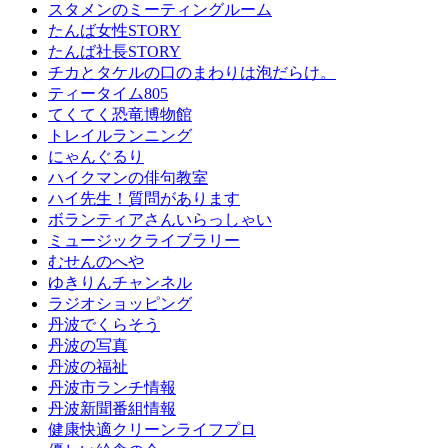
スタメンのミーティングルーム
たんば女性STORY
たんば社長STORY
チカとタケルの口のまわりは泡だらけ。
ティータイム805
てくてく恐竜博物館
トレイルランニング
にゃんぐるり
ハイクマンの俳句教室
ハイ先生！質問があります
ボランティアさんいらっしゃい
ミュージックライブラリー
むせんのへや
ゆきりんチャンネル
ラジオショッピング
丹波でくらそう
丹波の写真
丹波の福祉
丹波市ランチ情報
丹波新聞番組情報
健康快適クリーンライフプロ