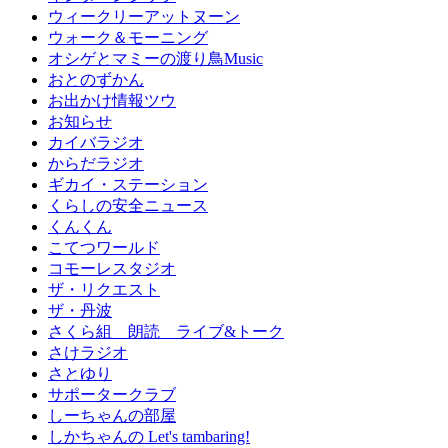
ウィークリーアットヌーン
ウォーク＆モーニング
オシゲとマミーの渡り鳥Music
おとのずかん
お出かけ情報ツウ
お知らせ
カイバラジオ
からだラジオ
ギカイ・ステーション
くらしの安全ニュース
くんくん
こてつワールド
コモーレスタジオ
ザ・リクエスト
ザ・丹波
さくら組 朗読 ライブ&トーク
さけラジオ
さとゆり
サポータークラブ
しーちゃんの部屋
しかちゃんの Let's tambaring!