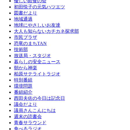
優しい給食の会
初田悦子の元気ハツエツ
図書だより
地域通過
地球にやさしいお友達
大人も知らないカチカネ探求部
市民プラザ
恐竜のまちTAN
技術部
放送局・スタジオ
暮らしの安全ニュース
朝から神楽
柏原サテライトラジオ
特別番組
環境問題
番組紹介
西田夫佐の今日は記念日
議会だより
議員さんこんにちは
週末の読書会
青春サラウンド
食べるラジオ