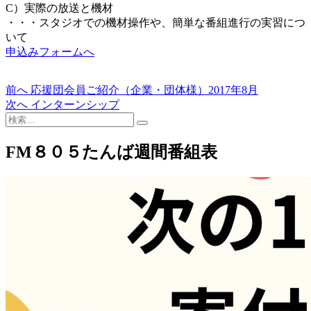
C）実際の放送と機材
・・・スタジオでの機材操作や、簡単な番組進行の実習につ
いて
申込みフォームへ
過
前へ
応援団会員ご紹介（企業・団体様）2017年8月
投
去
次
次へ
インターンシップ
稿
検
の
の
索…
投
投
ナ
稿:
稿:
FM８０５たんば週間番組表
ビ
ゲ
ー
シ
ョ
ン