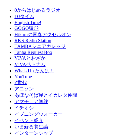
0からはじめるラジオ
DJタイム
English Time!
GOGO猿飛
Hikaruの青春アクセルオン
RKS Redio Station
TAMBAシニアカレッジ
Tanba Request Boo
VIVAとおざか
VIVAベトナム
Whats Up たんば！
YouTube
Z世代
アニソン
あほなそば屋とイカレタ仲間
アマチュア無線
イチオシ
イブニングウォーカー
イベント紹介
いま蘇る養生論
インターンシップ