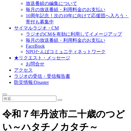
放送番組の編集について
毎月の放送番組・利用料金のお支払い
10周年記念！次の10年に向けて応援団へ入ろう・
寄付も募集中
サイマルラジオ・CM
ラジオのCMを有効に利用してイメージアップ
毎月の放送番組・利用料金のお支払い
FaceBook
NPOたんばコミュニティネットワーク
★リクエスト・メッセージ
お問合せ
アクセス
ラジオの受信・受信報告書
防災情報/Disaster
検
索…
令和７年丹波市二十歳のつど
い～ハタチノカタチ～