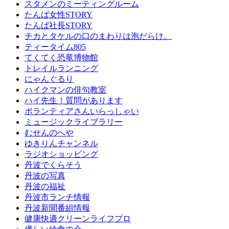
スタメンのミーティングルーム
たんば女性STORY
たんば社長STORY
チカとタケルの口のまわりは泡だらけ。
ティータイム805
てくてく恐竜博物館
トレイルランニング
にゃんぐるり
ハイクマンの俳句教室
ハイ先生！質問があります
ボランティアさんいらっしゃい
ミュージックライブラリー
むせんのへや
ゆきりんチャンネル
ラジオショッピング
丹波でくらそう
丹波の写真
丹波の福祉
丹波市ランチ情報
丹波新聞番組情報
健康快適クリーンライフプロ