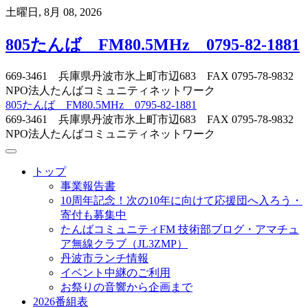
Skip
土曜日, 8月 08, 2026
to
content
805たんば FM80.5MHz 0795-82-1881
669-3461 兵庫県丹波市氷上町市辺683 FAX 0795-78-9832
NPO法人たんばコミュニティネットワーク
805たんば FM80.5MHz 0795-82-1881
669-3461 兵庫県丹波市氷上町市辺683 FAX 0795-78-9832
NPO法人たんばコミュニティネットワーク
トップ
事業報告書
10周年記念！次の10年に向けて応援団へ入ろう・
寄付も募集中
たんばコミュニティFM 技術部ブログ・アマチュ
ア無線クラブ（JL3ZMP）
丹波市ランチ情報
イベント中継のご利用
お祭りの音響から企画まで
2026番組表