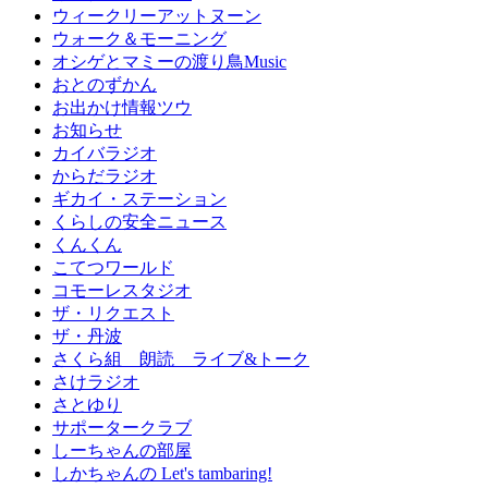
ウィークリーアットヌーン
ウォーク＆モーニング
オシゲとマミーの渡り鳥Music
おとのずかん
お出かけ情報ツウ
お知らせ
カイバラジオ
からだラジオ
ギカイ・ステーション
くらしの安全ニュース
くんくん
こてつワールド
コモーレスタジオ
ザ・リクエスト
ザ・丹波
さくら組 朗読 ライブ&トーク
さけラジオ
さとゆり
サポータークラブ
しーちゃんの部屋
しかちゃんの Let's tambaring!