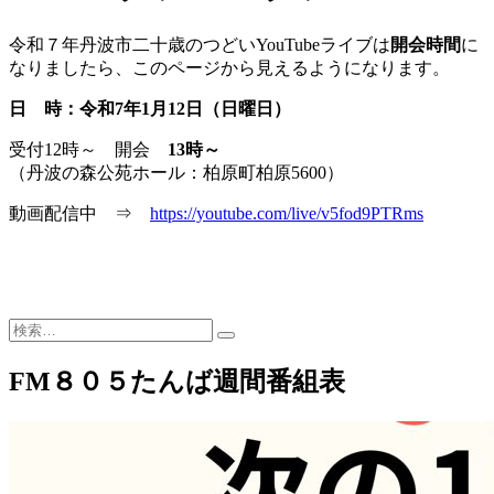
令和７年丹波市二十歳のつどいYouTubeライブは
開会時間
に
なりましたら、このページから見えるようになります。
日 時：令和7年1月12
日（日曜日）
受付12時～ 開会
13時～
（丹波の森公苑ホール：柏原町柏原5600）
動画配信中 ⇒
https://youtube.com/live/v5fod9PTRms
検
索…
FM８０５たんば週間番組表