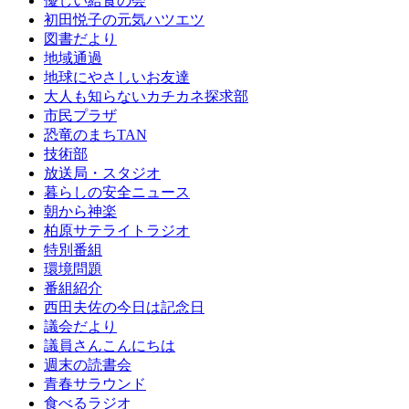
優しい給食の会
初田悦子の元気ハツエツ
図書だより
地域通過
地球にやさしいお友達
大人も知らないカチカネ探求部
市民プラザ
恐竜のまちTAN
技術部
放送局・スタジオ
暮らしの安全ニュース
朝から神楽
柏原サテライトラジオ
特別番組
環境問題
番組紹介
西田夫佐の今日は記念日
議会だより
議員さんこんにちは
週末の読書会
青春サラウンド
食べるラジオ