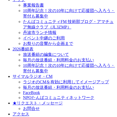
事業報告書
10周年記念！次の10年に向けて応援団へ入ろう・
寄付も募集中
たんばコミュニティFM 技術部ブログ・アマチュ
ア無線クラブ（JL3ZMP）
丹波市ランチ情報
イベント中継のご利用
お祭りの音響から企画まで
2026番組表
放送番組の編集について
毎月の放送番組・利用料金のお支払い
10周年記念！次の10年に向けて応援団へ入ろう・
寄付も募集中
サイマルラジオ・CM
ラジオのCMを有効に利用してイメージアップ
毎月の放送番組・利用料金のお支払い
FaceBook
NPOたんばコミュニティネットワーク
★リクエスト・メッセージ
お問合せ
アクセス