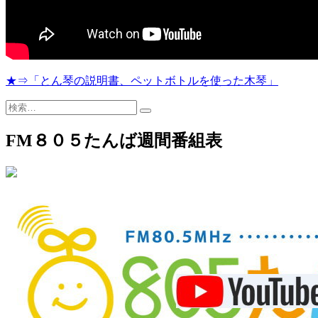
★⇒「とん琴の説明書、ペットボトルを使った木琴」
検
索…
FM８０５たんば週間番組表