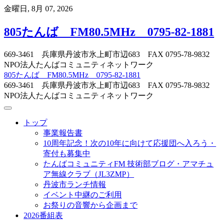
Skip
金曜日, 8月 07, 2026
to
content
805たんば FM80.5MHz 0795-82-1881
669-3461 兵庫県丹波市氷上町市辺683 FAX 0795-78-9832
NPO法人たんばコミュニティネットワーク
805たんば FM80.5MHz 0795-82-1881
669-3461 兵庫県丹波市氷上町市辺683 FAX 0795-78-9832
NPO法人たんばコミュニティネットワーク
トップ
事業報告書
10周年記念！次の10年に向けて応援団へ入ろう・
寄付も募集中
たんばコミュニティFM 技術部ブログ・アマチュ
ア無線クラブ（JL3ZMP）
丹波市ランチ情報
イベント中継のご利用
お祭りの音響から企画まで
2026番組表