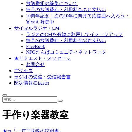
放送番組の編集について
毎月の放送番組・利用料金のお支払い
10周年記念！次の10年に向けて応援団へ入ろう・
寄付も募集中
サイマルラジオ・CM
ラジオのCMを有効に利用してイメージアップ
毎月の放送番組・利用料金のお支払い
FaceBook
NPOたんばコミュニティネットワーク
★リクエスト・メッセージ
お問合せ
アクセス
ラジオの受信・受信報告書
防災情報/Disaster
検
索…
手作り楽器教室
★⇒「一弦三味線の説明書」