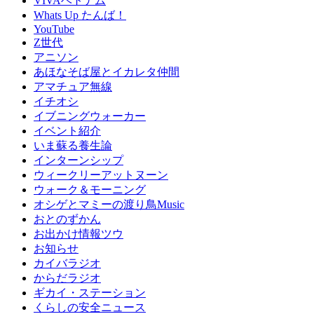
VIVAベトナム
Whats Up たんば！
YouTube
Z世代
アニソン
あほなそば屋とイカレタ仲間
アマチュア無線
イチオシ
イブニングウォーカー
イベント紹介
いま蘇る養生論
インターンシップ
ウィークリーアットヌーン
ウォーク＆モーニング
オシゲとマミーの渡り鳥Music
おとのずかん
お出かけ情報ツウ
お知らせ
カイバラジオ
からだラジオ
ギカイ・ステーション
くらしの安全ニュース