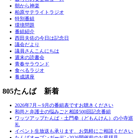
朝から神楽
柏原サテライトラジオ
特別番組
環境問題
番組紹介
西田夫佐の今日は記念日
議会だより
議員さんこんにちは
週末の読書会
青春サラウンド
食べるラジオ
養成講座
805たんば 新着
2026年7月～9月の番組表ですお聴きください
和尚と弁護士の悩みごと相談500回記念番組
ワッツアップたんば・土門拳（どもんけん）の小寺巡
礼
イベント生放送も承ります、お気軽にご相談ください
たんばオープンガーデン2026開催前のお庭拝見