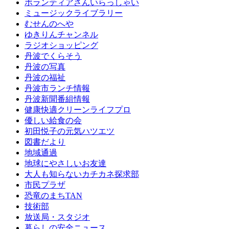
ボランティアさんいらっしゃい
ミュージックライブラリー
むせんのへや
ゆきりんチャンネル
ラジオショッピング
丹波でくらそう
丹波の写真
丹波の福祉
丹波市ランチ情報
丹波新聞番組情報
健康快適クリーンライフプロ
優しい給食の会
初田悦子の元気ハツエツ
図書だより
地域通過
地球にやさしいお友達
大人も知らないカチカネ探求部
市民プラザ
恐竜のまちTAN
技術部
放送局・スタジオ
暮らしの安全ニュース