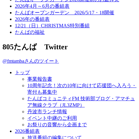
2026年4月～6月の番組表
たんばオープンガーデン 2026/5/17・18開催
2026年の番組表
12/21（日）CHRISTMAS特別番組
たんばの福祉
805たんば Twitter
@fmtambaさんのツイート
トップ
事業報告書
10周年記念！次の10年に向けて応援団へ入ろう・
寄付も募集中
たんばコミュニティFM 技術部ブログ・アマチュ
ア無線クラブ（JL3ZMP）
丹波市ランチ情報
イベント中継のご利用
お祭りの音響から企画まで
2026番組表
放送番組の編集について