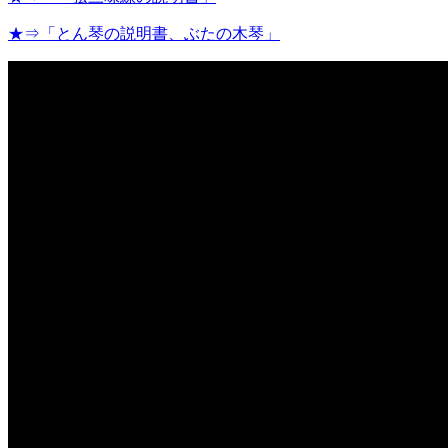
★⇒「とん琴の説明書、ぶたの木琴」