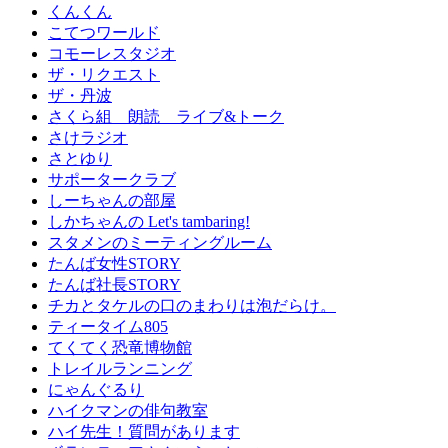
くんくん
こてつワールド
コモーレスタジオ
ザ・リクエスト
ザ・丹波
さくら組 朗読 ライブ&トーク
さけラジオ
さとゆり
サポータークラブ
しーちゃんの部屋
しかちゃんの Let's tambaring!
スタメンのミーティングルーム
たんば女性STORY
たんば社長STORY
チカとタケルの口のまわりは泡だらけ。
ティータイム805
てくてく恐竜博物館
トレイルランニング
にゃんぐるり
ハイクマンの俳句教室
ハイ先生！質問があります