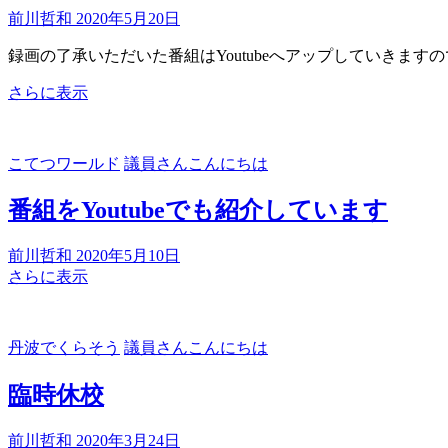
前川哲和
2020年5月20日
録画の了承いただいた番組はYoutubeへアップしていきます
youtube
さらに表示
で
も
見
こてつワールド
議員さんこんにちは
る
こ
番組をYoutubeでも紹介しています
と
が
前川哲和
2020年5月10日
で
番
さらに表示
き
組
ま
を
す
Youtube
丹波でくらそう
議員さんこんにちは
で
も
臨時休校
紹
介
前川哲和
2020年3月24日
し