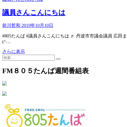
会
議
議員さんこんにちは
員
林
前川哲和
2019年10月10日
時
彦
#805たんば #議員さんこんにちは ♬ 丹波市市議会議員 広田まゆみ
さ
(^…
ん
議
さらに表示
検
員
索…
さ
ん
FM８０５たんば週間番組表
こ
ん
に
ち
は