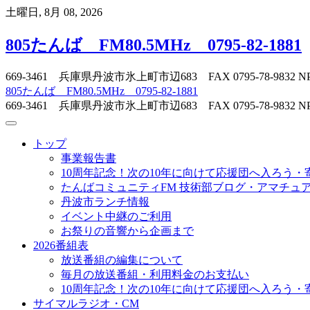
Skip
土曜日, 8月 08, 2026
to
content
805たんば FM80.5MHz 0795-82-1881
669-3461 兵庫県丹波市氷上町市辺683 FAX 0795-78-
805たんば FM80.5MHz 0795-82-1881
669-3461 兵庫県丹波市氷上町市辺683 FAX 0795-78-
トップ
事業報告書
10周年記念！次の10年に向けて応援団へ入ろう・
たんばコミュニティFM 技術部ブログ・アマチュア無
丹波市ランチ情報
イベント中継のご利用
お祭りの音響から企画まで
2026番組表
放送番組の編集について
毎月の放送番組・利用料金のお支払い
10周年記念！次の10年に向けて応援団へ入ろう・
サイマルラジオ・CM