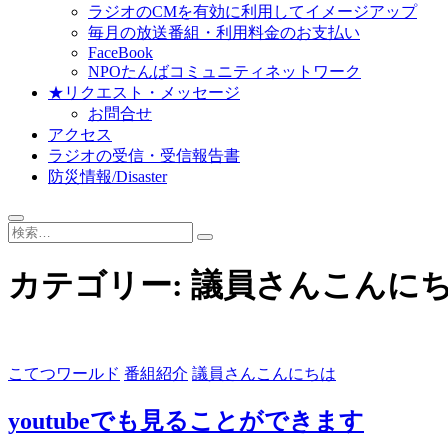
ラジオのCMを有効に利用してイメージアップ
毎月の放送番組・利用料金のお支払い
FaceBook
NPOたんばコミュニティネットワーク
★リクエスト・メッセージ
お問合せ
アクセス
ラジオの受信・受信報告書
防災情報/Disaster
検
索…
カテゴリー:
議員さんこんに
こてつワールド
番組紹介
議員さんこんにちは
youtubeでも見ることができます