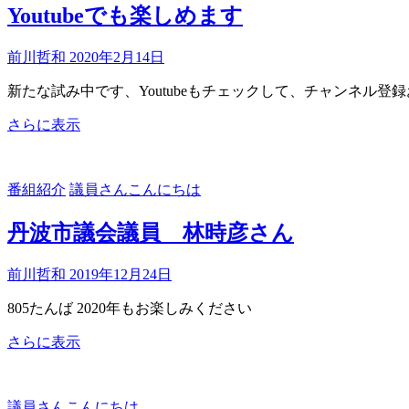
Youtubeでも楽しめます
て
い
前川哲和
2020年2月14日
ま
す
新たな試み中です、Youtubeもチェックして、チャンネル登
Youtube
さらに表示
で
も
楽
番組紹介
議員さんこんにちは
し
め
丹波市議会議員 林時彦さん
ま
す
前川哲和
2019年12月24日
805たんば 2020年もお楽しみください
丹
さらに表示
波
市
議
議員さんこんにちは