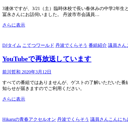
て
3連休ですが、3/21（土）臨時休校で長い春休みの中学2年
い
冨永さんにお話伺いました。 丹波市市会議員…
ま
す
臨
さらに表示
時
休
校
DJタイム
こてつワールド
丹波でくらそう
番組紹介
議員さん
YouTubeで再放送しています
前川哲和
2020年3月12日
すべての番組ではありませんが、ゲストの了解いただいた番組をY
知らせが届きますのでご利用ください。
YouTube
さらに表示
で
再
放
Hikaruの青春アクセルオン
丹波でくらそう
議員さんこんにち
送
し