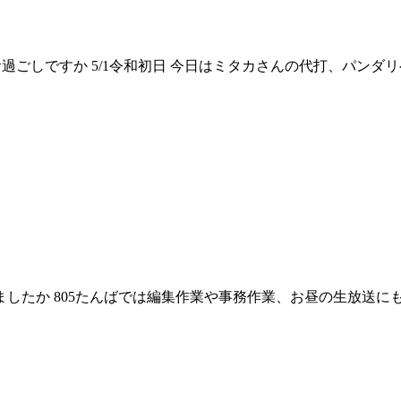
様いかがお過ごしですか 5/1令和初日 今日はミタカさんの代打、
験されましたか 805たんばでは編集作業や事務作業、お昼の生放