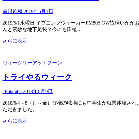
前川哲和
2019年5月1日
2019/5/1水曜日 イブニングウォーカーFM805 GW皆
んと素敵な地下足袋？今にも田植…
イ
さらに表示
ブ
ニ
ン
ウィークリーアットヌーン
グ
ウ
トライやるウィーク
ォ
ー
cfmtamba
2018年6月9日
カ
ー
2018/6/4～8（月～金）皆様の職場にも中学生が就業体
fm805
ただきました。
ト
さらに表示
ラ
イ