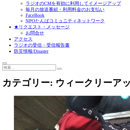
ラジオのCMを有効に利用してイメージアップ
毎月の放送番組・利用料金のお支払い
FaceBook
NPOたんばコミュニティネットワーク
★リクエスト・メッセージ
お問合せ
アクセス
ラジオの受信・受信報告書
防災情報/Disaster
検
索…
カテゴリー:
ウィークリーア