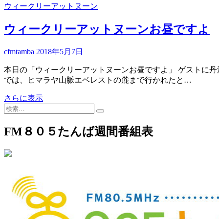
や
ウィークリーアットヌーン
る
ウ
ウィークリーアットヌーンお昼ですよ
ィ
ー
cfmtamba
2018年5月7日
ク
本日の「ウィークリーアットヌーンお昼ですよ」 ゲストに丹
では、ヒマラヤ山脈エベレストの麓まで行かれたと…
ウ
さらに表示
検
ィ
索…
ー
ク
FM８０５たんば週間番組表
リ
ー
ア
ッ
ト
ヌ
ー
ン