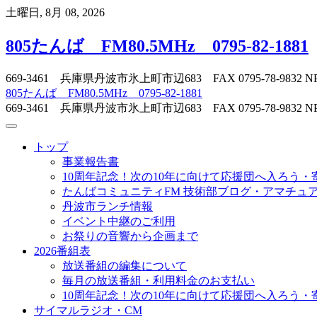
Skip
土曜日, 8月 08, 2026
to
content
805たんば FM80.5MHz 0795-82-1881
669-3461 兵庫県丹波市氷上町市辺683 FAX 0795-78-
805たんば FM80.5MHz 0795-82-1881
669-3461 兵庫県丹波市氷上町市辺683 FAX 0795-78-
トップ
事業報告書
10周年記念！次の10年に向けて応援団へ入ろう・
たんばコミュニティFM 技術部ブログ・アマチュア無
丹波市ランチ情報
イベント中継のご利用
お祭りの音響から企画まで
2026番組表
放送番組の編集について
毎月の放送番組・利用料金のお支払い
10周年記念！次の10年に向けて応援団へ入ろう・
サイマルラジオ・CM