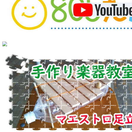
お
昼
で
す
よ