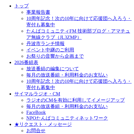
トップ
事業報告書
10周年記念！次の10年に向けて応援団へ入ろう・
寄付も募集中
たんばコミュニティFM 技術部ブログ・アマチュ
ア無線クラブ（JL3ZMP）
丹波市ランチ情報
イベント中継のご利用
お祭りの音響から企画まで
2026番組表
放送番組の編集について
毎月の放送番組・利用料金のお支払い
10周年記念！次の10年に向けて応援団へ入ろう・
寄付も募集中
サイマルラジオ・CM
ラジオのCMを有効に利用してイメージアップ
毎月の放送番組・利用料金のお支払い
FaceBook
NPOたんばコミュニティネットワーク
★リクエスト・メッセージ
お問合せ