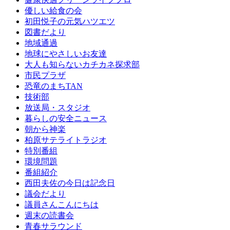
優しい給食の会
初田悦子の元気ハツエツ
図書だより
地域通過
地球にやさしいお友達
大人も知らないカチカネ探求部
市民プラザ
恐竜のまちTAN
技術部
放送局・スタジオ
暮らしの安全ニュース
朝から神楽
柏原サテライトラジオ
特別番組
環境問題
番組紹介
西田夫佐の今日は記念日
議会だより
議員さんこんにちは
週末の読書会
青春サラウンド