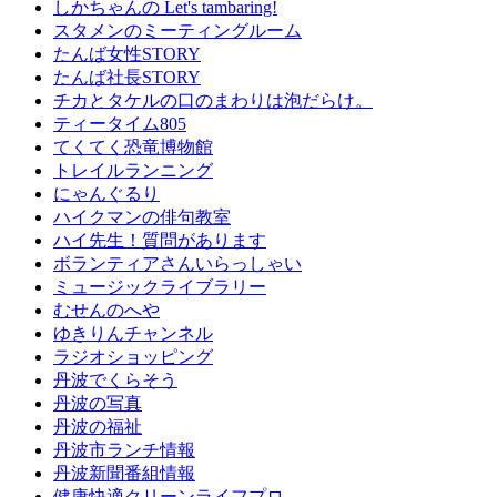
しかちゃんの Let's tambaring!
スタメンのミーティングルーム
たんば女性STORY
たんば社長STORY
チカとタケルの口のまわりは泡だらけ。
ティータイム805
てくてく恐竜博物館
トレイルランニング
にゃんぐるり
ハイクマンの俳句教室
ハイ先生！質問があります
ボランティアさんいらっしゃい
ミュージックライブラリー
むせんのへや
ゆきりんチャンネル
ラジオショッピング
丹波でくらそう
丹波の写真
丹波の福祉
丹波市ランチ情報
丹波新聞番組情報
健康快適クリーンライフプロ