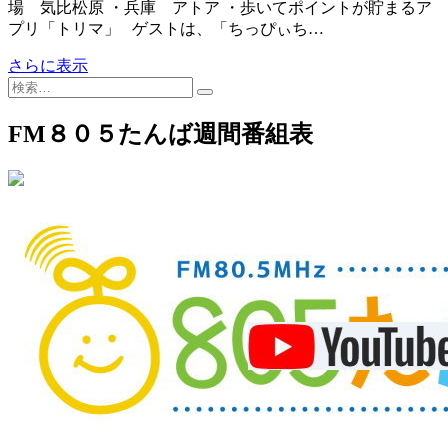
場 気比松原 ・兵庫 アトア ・歩いてポイントが貯まるア
プリ「トリマ」 ゲストは、「ちっぴぃち…
さ
さらに表示
検
と
索…
ゆ
り
FM８０５たんば週間番組表
ト
ー
ク
＆
ち
っ
ぴ
ぃ
ち
ゃ
ん
ズ
＆
な
ん