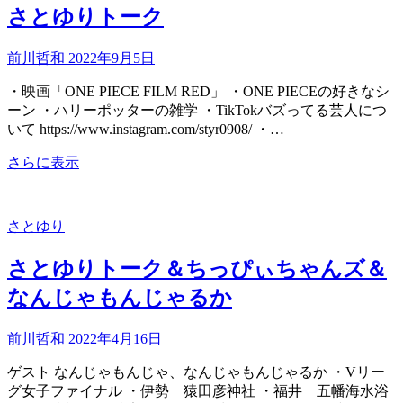
さとゆりトーク
前川哲和
2022年9月5日
・映画「ONE PIECE FILM RED」 ・ONE PIECEの好きなシ
ーン ・ハリーポッターの雑学 ・TikTokバズってる芸人につ
いて https://www.instagram.com/styr0908/ ・…
さ
さらに表示
と
ゆ
り
さとゆり
ト
ー
さとゆりトーク＆ちっぴぃちゃんズ＆
ク
なんじゃもんじゃるか
前川哲和
2022年4月16日
ゲスト なんじゃもんじゃ、なんじゃもんじゃるか ・Vリー
グ女子ファイナル ・伊勢 猿田彦神社 ・福井 五幡海水浴