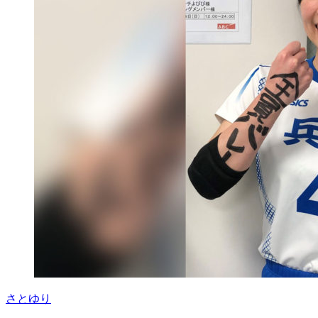
ク
毎
週
月
曜
日
午
後
8:00
～
午
後
8:30
さとゆり