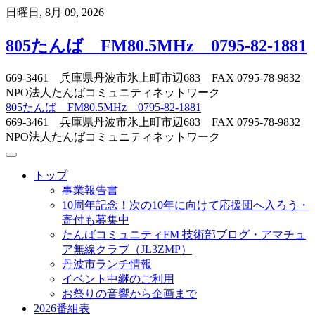
Skip
日曜日, 8月 09, 2026
to
content
805たんば FM80.5MHz 0795-82-1881
669-3461 兵庫県丹波市氷上町市辺683 FAX 0795-78-9832
NPO法人たんばコミュニティネットワーク
805たんば FM80.5MHz 0795-82-1881
669-3461 兵庫県丹波市氷上町市辺683 FAX 0795-78-9832
NPO法人たんばコミュニティネットワーク
トップ
事業報告書
10周年記念！次の10年に向けて応援団へ入ろう・
寄付も募集中
たんばコミュニティFM 技術部ブログ・アマチュ
ア無線クラブ（JL3ZMP）
丹波市ランチ情報
イベント中継のご利用
お祭りの音響から企画まで
2026番組表