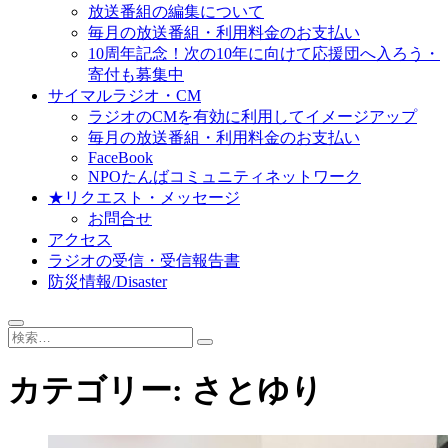
放送番組の編集について
毎月の放送番組・利用料金のお支払い
10周年記念！次の10年に向けて応援団へ入ろう・
寄付も募集中
サイマルラジオ・CM
ラジオのCMを有効に利用してイメージアップ
毎月の放送番組・利用料金のお支払い
FaceBook
NPOたんばコミュニティネットワーク
★リクエスト・メッセージ
お問合せ
アクセス
ラジオの受信・受信報告書
防災情報/Disaster
検
索…
カテゴリー:
さとゆり