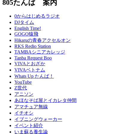
805たんば 案内
0からはじめるラジオ
DJタイム
English Time!
GOGO猿飛
Hikaruの青春アクセルオン
RKS Redio Station
TAMBAシニアカレッジ
Tanba Request Boo
VIVAとおざか
VIVAベトナム
Whats Up たんば！
YouTube
Z世代
アニソン
あほなそば屋とイカレタ仲間
アマチュア無線
イチオシ
イブニングウォーカー
イベント紹介
いま蘇る養生論