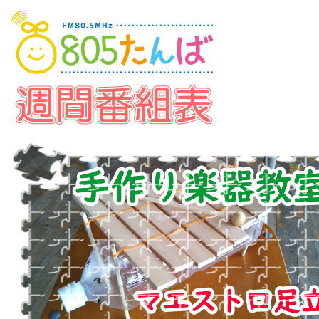
じ
ゃ
も
ん
じ
ゃ
る
か