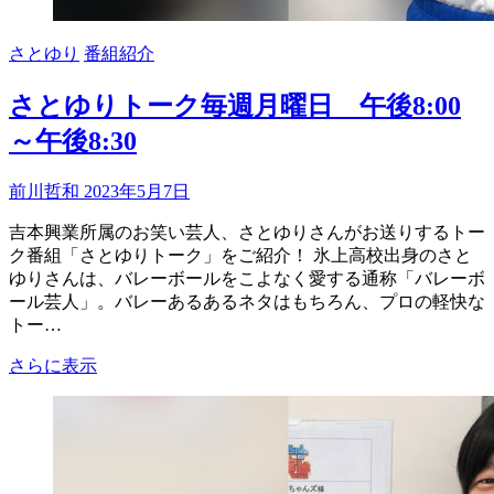
さとゆり
番組紹介
さとゆりトーク毎週月曜日 午後8:00
～午後8:30
前川哲和
2023年5月7日
吉本興業所属のお笑い芸人、さとゆりさんがお送りするトー
ク番組「さとゆりトーク」をご紹介！ 氷上高校出身のさと
ゆりさんは、バレーボールをこよなく愛する通称「バレーボ
ール芸人」。バレーあるあるネタはもちろん、プロの軽快な
トー…
さ
さらに表示
と
ゆ
り
ト
ー