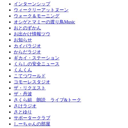
インターンシップ
ウィークリーアットヌーン
ウォーク＆モーニング
オシゲとマミーの渡り鳥Music
おとのずかん
お出かけ情報ツウ
お知らせ
カイバラジオ
からだラジオ
ギカイ・ステーション
くらしの安全ニュース
くんくん
こてつワールド
コモーレスタジオ
ザ・リクエスト
ザ・丹波
さくら組 朗読 ライブ&トーク
さけラジオ
さとゆり
サポータークラブ
しーちゃんの部屋