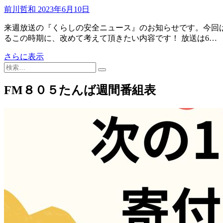
前川哲和
2023年6月10日
来週放送の『くらしの安全ニュース』のお知らせです。今回
るこの時期に、改めて考えて頂きたい内容です！ 放送は6…
く
さらに表示
検
ら
索…
し
の
FM８０５たんば週間番組表
安
全
ニ
ュ
ー
ス