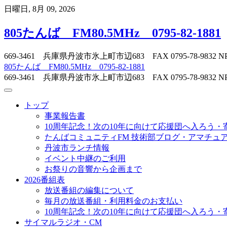
Skip
日曜日, 8月 09, 2026
to
content
805たんば FM80.5MHz 0795-82-1881
669-3461 兵庫県丹波市氷上町市辺683 FAX 0795-78-
805たんば FM80.5MHz 0795-82-1881
669-3461 兵庫県丹波市氷上町市辺683 FAX 0795-78-
トップ
事業報告書
10周年記念！次の10年に向けて応援団へ入ろう・
たんばコミュニティFM 技術部ブログ・アマチュア無
丹波市ランチ情報
イベント中継のご利用
お祭りの音響から企画まで
2026番組表
放送番組の編集について
毎月の放送番組・利用料金のお支払い
10周年記念！次の10年に向けて応援団へ入ろう・
サイマルラジオ・CM