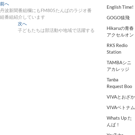
投
前へ
過
English Time!
丹波新聞番組欄にもFM805たんばのラジオ番
去
稿
組番組紹介しています
の
GOGO猿飛
ナ
投
次へ
次
Hikaruの青春
稿
子どもたちは部活動や地域で活躍する
の
ビ
アクセルオン
:
投
ゲ
稿
RKS Redio
:
ー
Station
シ
TAMBAシニ
アカレッジ
ョ
Tanba
ン
Request Boo
VIVAとおざか
VIVAベトナム
Whats Up た
んば！
YouTube