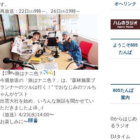
す。
オへリンク
再放送：22日㈯9時～、26日㈬19時～
ようこそ805
たんば
【⋆͛
⋆旅はナニ色？
】
今週放送の「旅はナニ色？」は、“森林施業プ
ランナーのツルは行く！“ でおなじみのツルち
805たんば
ゃんがゲスト
案内
出雲大社を始め、いろんな旅話を聞かせてい
ただきましたよദി- ̫ -)
《放送》4/23(水)14:00〜
0からはじめ
お楽しみに〜
るラジオ
DJタイム