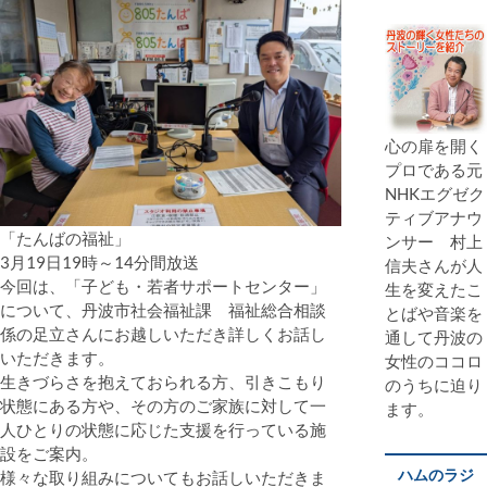
心の扉を開く
プロである元
NHKエグゼク
ティブアナウ
「たんばの福祉」
ンサー 村上
3月19日19時～14分間放送
信夫さんが人
今回は、「子ども・若者サポートセンター」
生を変えたこ
について、丹波市社会福祉課 福祉総合相談
とばや音楽を
係の足立さんにお越しいただき詳しくお話し
通して丹波の
いただきます。
女性のココロ
生きづらさを抱えておられる方、引きこもり
のうちに迫り
状態にある方や、その方のご家族に対して一
ます。
人ひとりの状態に応じた支援を行っている施
設をご案内。
ハムのラジ
様々な取り組みについてもお話しいただきま