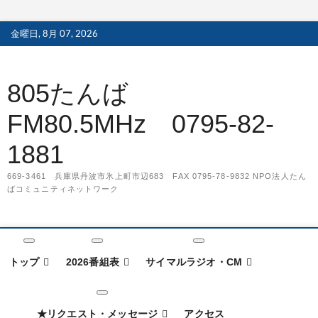
S
金曜日, 8月 07, 2026
k
i
p
805たんば
t
o
FM80.5MHz 0795-82-
c
o
1881
n
t
669-3461 兵庫県丹波市氷上町市辺683 FAX 0795-78-9832 NPO法人たん
e
ばコミュニティネットワーク
n
t
トップ
2026番組表
サイマルラジオ・CM
★リクエスト・メッセージ
アクセス