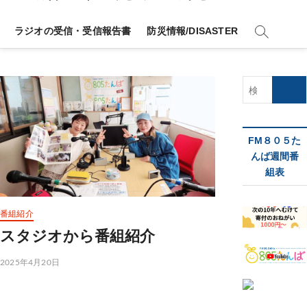
ラジオの受信・受信報告書
防災情報/DISASTER
検
索
…
FM８０５た
んば週間番
組表
番組紹介
スタジオから番組紹介
2025年4月20日