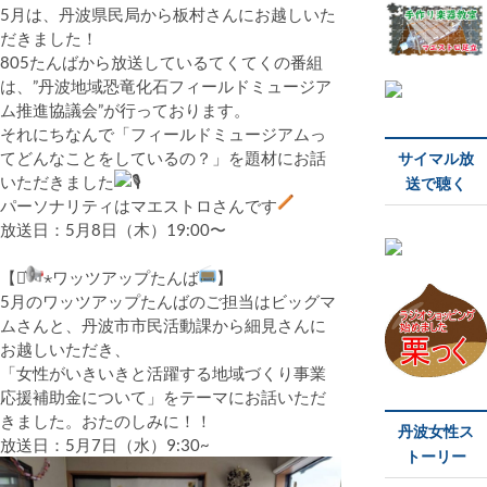
5月は、丹波県民局から板村さんにお越しいた
だきました！
805たんばから放送しているてくてくの番組
は、”丹波地域恐竜化石フィールドミュージア
ム推進協議会”が行っております。
それにちなんで「フィールドミュージアムっ
てどんなことをしているの？」を題材にお話
サイマル放
いただきました
送で聴く
パーソナリティはマエストロさんです
放送日：5月8日（木）19:00〜
【⋆͛
⋆ワッツアップたんば
】
5月のワッツアップたんばのご担当はビッグマ
ムさんと、丹波市市民活動課から細見さんに
お越しいただき、
「女性がいきいきと活躍する地域づくり事業
応援補助金について」をテーマにお話いただ
きました。おたのしみに！！
丹波女性ス
放送日：5月7日（水）9:30~
トーリー